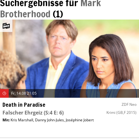
Suchergebnisse für
Mark
Brotherhood
(
1
)
Fr, 14.08 21:05
Death in Paradise
ZDF Neo
Falscher Ehrgeiz
(S:4 E: 6)
Krimi
(GB,F 2015)
Mit
:
Kris Marshall
,
Danny John-Jules
,
Joséphine Jobert