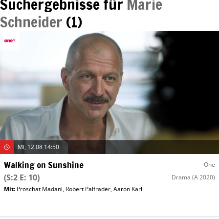
Suchergebnisse für
Marie
Schneider
(
1
)
Mi, 12.08 14:50
Walking on Sunshine
One
(S:2 E: 10)
Drama
(A 2020)
Mit
:
Proschat Madani
,
Robert Palfrader
,
Aaron Karl