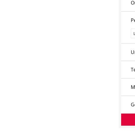
O
P
P
U
T
M
G