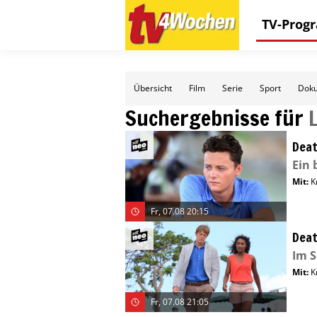
TV-Pro
Übersicht
Film
Serie
Sport
Doku
Suchergebnisse für
Deat
Ein 
Mit
:
K
Fr, 07.08 20:15
Deat
Im S
Mit
:
K
Fr, 07.08 21:05