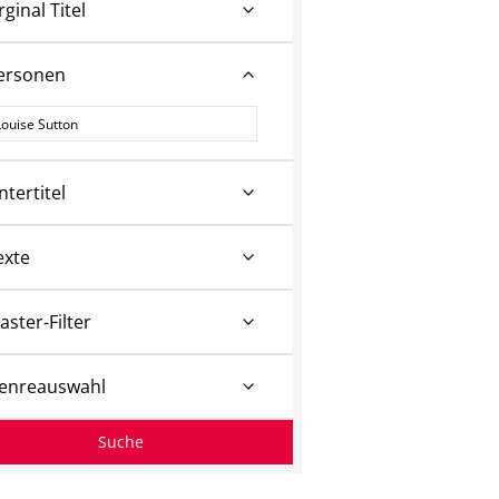
rginal Titel
ersonen
ersonen
ntertitel
exte
aster-Filter
enreauswahl
Suche