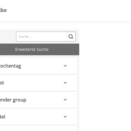
Abo
Search
Erweiterte Suche
ochentag
eit
ender group
tel