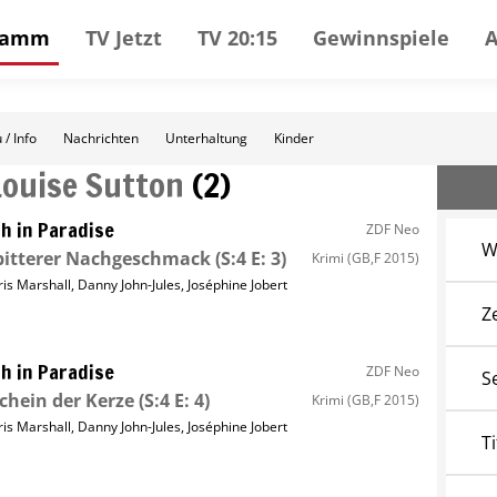
gramm
TV Jetzt
TV 20:15
Gewinnspiele
 / Info
Nachrichten
Unterhaltung
Kinder
Louise Sutton
(
2
)
h in Paradise
ZDF Neo
W
bitterer Nachgeschmack
(S:4 E: 3)
Krimi
(GB,F 2015)
ris Marshall
,
Danny John-Jules
,
Joséphine Jobert
Z
h in Paradise
ZDF Neo
S
chein der Kerze
(S:4 E: 4)
Krimi
(GB,F 2015)
ris Marshall
,
Danny John-Jules
,
Joséphine Jobert
Ti