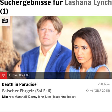
Suchergebnisse für
Lashana Lynch
(
1
)
Fr, 14.08 21:05
Death in Paradise
ZDF Neo
Falscher Ehrgeiz
(S:4 E: 6)
Krimi
(GB,F 2015)
Mit
:
Kris Marshall
,
Danny John-Jules
,
Joséphine Jobert