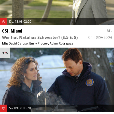
Do, 13.08 02:20
CSI: Miami
RTL
Wer hat Natalias Schwester?
(S:5 E: 8)
Krimi
(USA 2006)
Mit
:
David Caruso
,
Emily Procter
,
Adam Rodriguez
So, 09.08 06:20