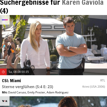
Suchergebnisse für
Karen Gaviola
(
4
)
Sa, 08.08 00:35
CSI: Miami
RTL
Sterne verglühen
(S:4 E: 23)
Krimi
(USA 2006)
Mit
:
David Caruso
,
Emily Procter
,
Adam Rodriguez