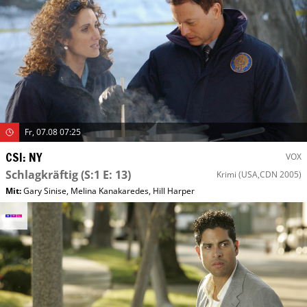
Fr, 07.08 07:25
CSI: NY
VOX
Schlagkräftig
(S:1 E: 13)
Krimi
(USA,CDN 2005)
Mit
:
Gary Sinise
,
Melina Kanakaredes
,
Hill Harper