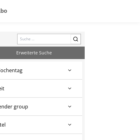
Abo
Search
Erweiterte Suche
ochentag
eit
ender group
tel