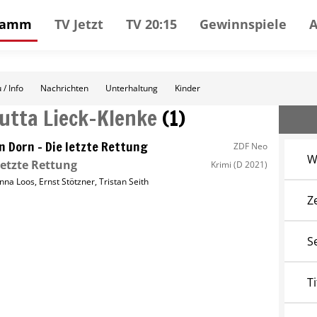
gramm
TV Jetzt
TV 20:15
Gewinnspiele
 / Info
Nachrichten
Unterhaltung
Kinder
Jutta Lieck-Klenke
(
1
)
n Dorn – Die letzte Rettung
ZDF Neo
W
letzte Rettung
Krimi
(D 2021)
nna Loos
,
Ernst Stötzner
,
Tristan Seith
Z
S
Ti