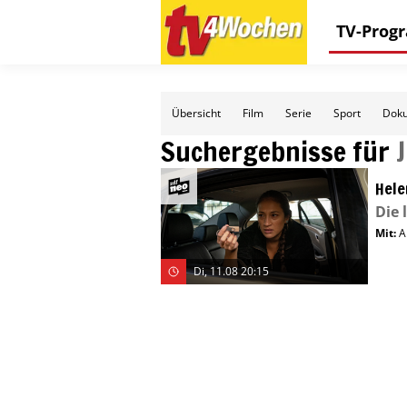
TV-Pro
Übersicht
Film
Serie
Sport
Doku
Suchergebnisse für
Hele
Die 
Mit
:
A
Di, 11.08 20:15