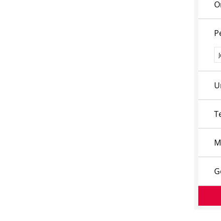
O
P
P
U
T
M
G