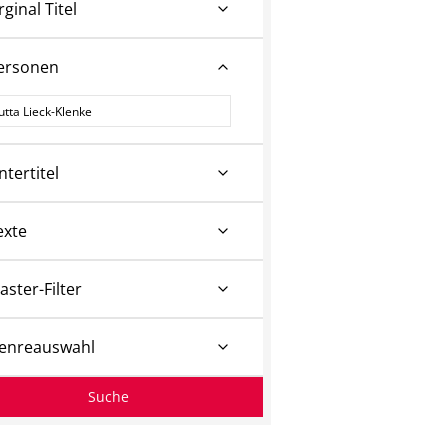
rginal Titel
ersonen
ersonen
ntertitel
exte
aster-Filter
enreauswahl
Suche