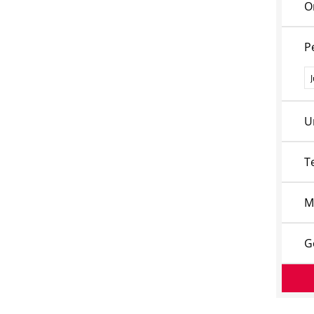
O
P
P
U
T
M
G