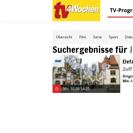
TV-Pro
Übersicht
Film
Serie
Sport
Doku
Suchergebnisse für
Elef
Zof
Origin
Mit
:
A
Mo, 10.08 14:25