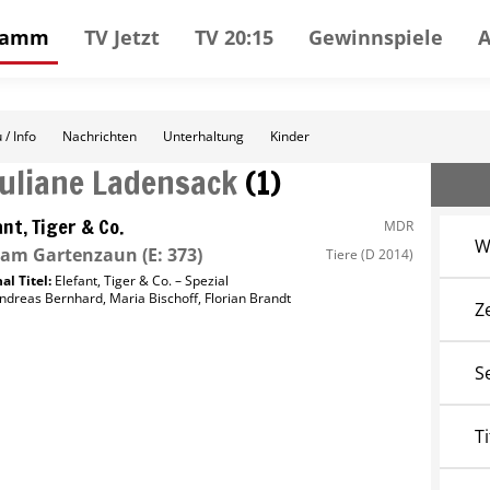
gramm
TV Jetzt
TV 20:15
Gewinnspiele
 / Info
Nachrichten
Unterhaltung
Kinder
Juliane Ladensack
(
1
)
ant, Tiger & Co.
MDR
W
f am Gartenzaun
(E: 373)
Tiere
(D 2014)
al Titel:
Elefant, Tiger & Co. – Spezial
ndreas Bernhard
,
Maria Bischoff
,
Florian Brandt
Z
S
Ti