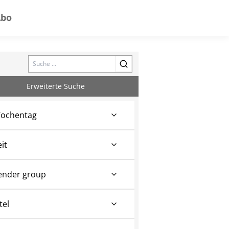
Abo
Search
Erweiterte Suche
ochentag
eit
ender group
tel