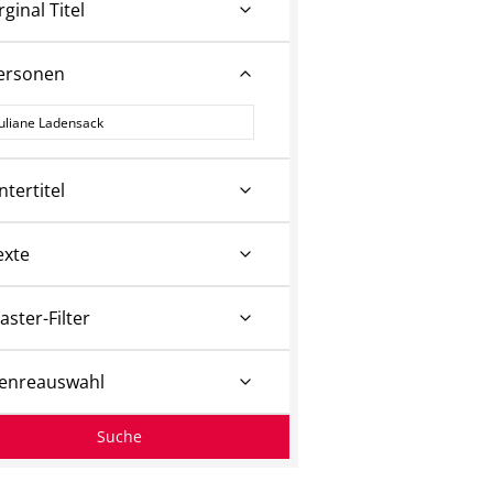
rginal Titel
ersonen
ersonen
ntertitel
exte
aster-Filter
enreauswahl
Suche