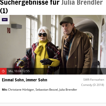
Suchergebnisse für
Julia Brendler
(
1
)
Mo, 10.08 12:55
Einmal Sohn, immer Sohn
SWR-Fernsehen
Comedy
(D 2018)
Mit
:
Christiane Hörbiger
,
Sebastian Bezzel
,
Julia Brendler