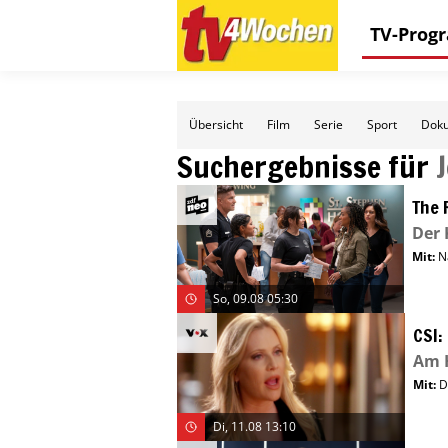
TV-Pro
Übersicht
Film
Serie
Sport
Doku
Suchergebnisse für
The 
Der 
Mit
:
N
So, 09.08 05:30
CSI:
Am 
Mit
:
D
Di, 11.08 13:10