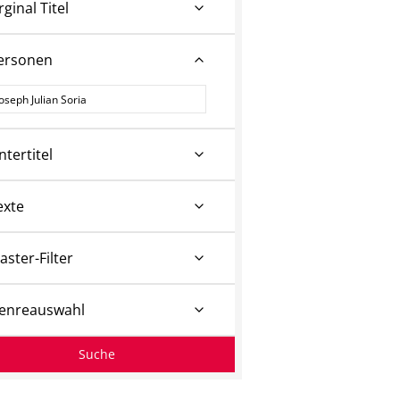
rginal Titel
ersonen
ersonen
ntertitel
exte
aster-Filter
enreauswahl
Suche