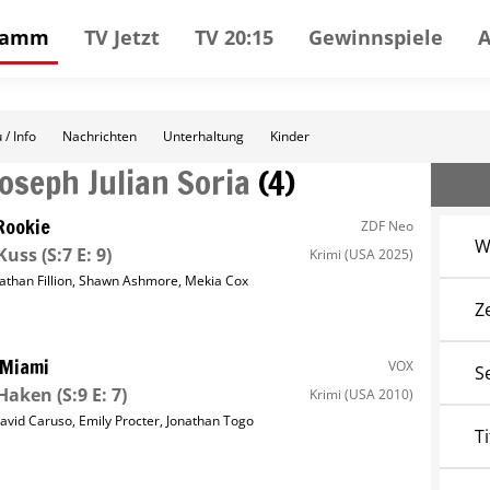
gramm
TV Jetzt
TV 20:15
Gewinnspiele
 / Info
Nachrichten
Unterhaltung
Kinder
Joseph Julian Soria
(
4
)
Rookie
ZDF Neo
W
Kuss
(S:7 E: 9)
Krimi
(USA 2025)
athan Fillion
,
Shawn Ashmore
,
Mekia Cox
Z
 Miami
VOX
S
Haken
(S:9 E: 7)
Krimi
(USA 2010)
avid Caruso
,
Emily Procter
,
Jonathan Togo
Ti