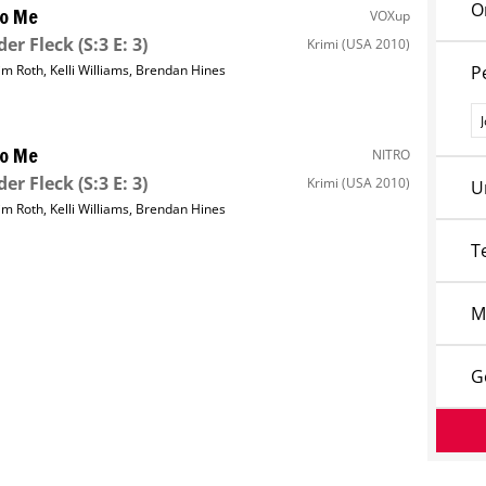
O
to Me
VOXup
der Fleck
(S:3 E: 3)
Krimi
(USA 2010)
im Roth
,
Kelli Williams
,
Brendan Hines
P
P
to Me
NITRO
der Fleck
(S:3 E: 3)
Krimi
(USA 2010)
U
im Roth
,
Kelli Williams
,
Brendan Hines
T
M
G