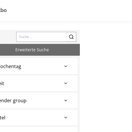
Abo
Search
Erweiterte Suche
ochentag
eit
ender group
tel