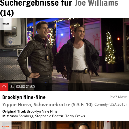
Suchergebnisse für
Joe Williams
(
14
)
Sa, 08.08 21:35
Brooklyn Nine-Nine
Pro7 Maxx
Yippie Hurra, Schweinebratze
(S:3 E: 10)
Comedy
(USA 2015)
Original Titel:
Brooklyn Nine Nine
Mit
:
Andy Samberg
,
Stephanie Beatriz
,
Terry Crews