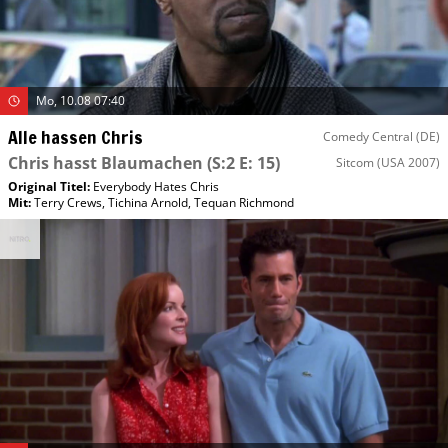
Mo, 10.08 07:40
Alle hassen Chris
Comedy Central (DE)
Chris hasst Blaumachen
(S:2 E: 15)
Sitcom
(USA 2007)
Original Titel:
Everybody Hates Chris
Mit
:
Terry Crews
,
Tichina Arnold
,
Tequan Richmond