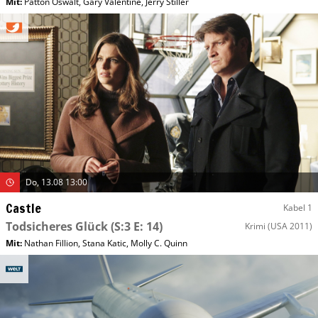
Mit
:
Patton Oswalt
,
Gary Valentine
,
Jerry Stiller
Do, 13.08 13:00
Castle
Kabel 1
Todsicheres Glück
(S:3 E: 14)
Krimi
(USA 2011)
Mit
:
Nathan Fillion
,
Stana Katic
,
Molly C. Quinn