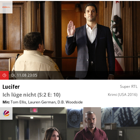
Di, 11.08 23:05
Lucifer
Super RTL
Ich lüge nicht
(S:2 E: 10)
Krimi
(USA 2016)
Mit
:
Tom Ellis
,
Lauren German
,
D.B. Woodside