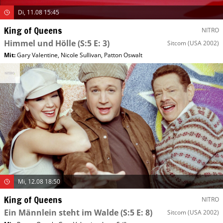
Di, 11.08 15:45
King of Queens
NITRO
Himmel und Hölle
(S:5 E: 3)
Sitcom
(USA 2002)
Mit
:
Gary Valentine
,
Nicole Sullivan
,
Patton Oswalt
Mi, 12.08 18:50
King of Queens
NITRO
Ein Männlein steht im Walde
(S:5 E: 8)
Sitcom
(USA 2002)