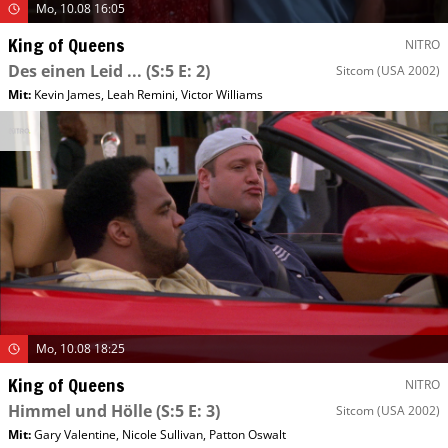
Mo, 10.08 16:05
King of Queens
NITRO
Des einen Leid ...
(S:5 E: 2)
Sitcom
(USA 2002)
Mit
:
Kevin James
,
Leah Remini
,
Victor Williams
Mo, 10.08 18:25
King of Queens
NITRO
Himmel und Hölle
(S:5 E: 3)
Sitcom
(USA 2002)
Mit
:
Gary Valentine
,
Nicole Sullivan
,
Patton Oswalt