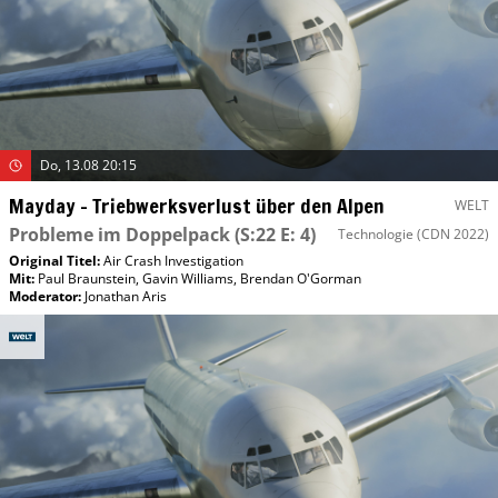
Do, 13.08 20:15
Mayday – Triebwerksverlust über den Alpen
WELT
Probleme im Doppelpack
(S:22 E: 4)
Technologie
(CDN 2022)
Original Titel:
Air Crash Investigation
Mit
:
Paul Braunstein
,
Gavin Williams
,
Brendan O'Gorman
Moderator
:
Jonathan Aris