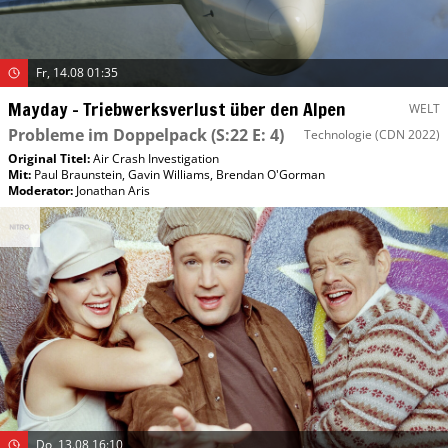
Fr, 14.08 01:35
Mayday – Triebwerksverlust über den Alpen
WELT
Probleme im Doppelpack
(S:22 E: 4)
Technologie
(CDN 2022)
Original Titel:
Air Crash Investigation
Mit
:
Paul Braunstein
,
Gavin Williams
,
Brendan O'Gorman
Moderator
:
Jonathan Aris
Do, 13.08 16:10