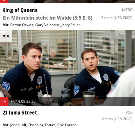
King of Queens
NITRO
Ein Männlein steht im Walde
(S:5 E: 8)
Sitcom
(USA 2002)
Mit
:
Patton Oswalt
,
Gary Valentine
,
Jerry Stiller
Fr, 14.08 22:20
21 Jump Street
VOX
Action
(USA 2012)
Mit
:
Jonah Hill
,
Channing Tatum
,
Brie Larson