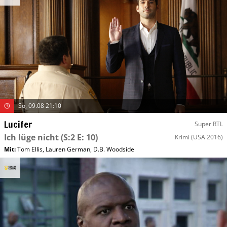
So, 09.08 21:10
Lucifer
Super RTL
Ich lüge nicht
(S:2 E: 10)
Krimi
(USA 2016)
Mit
:
Tom Ellis
,
Lauren German
,
D.B. Woodside