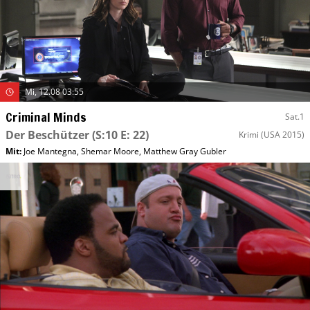
Mi, 12.08 03:55
Criminal Minds
Sat.1
Der Beschützer
(S:10 E: 22)
Krimi
(USA 2015)
Mit
:
Joe Mantegna
,
Shemar Moore
,
Matthew Gray Gubler