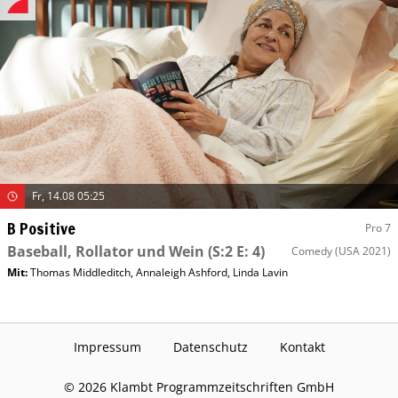
Fr, 14.08 05:25
B Positive
Pro 7
Baseball, Rollator und Wein
(S:2 E: 4)
Comedy
(USA 2021)
Mit
:
Thomas Middleditch
,
Annaleigh Ashford
,
Linda Lavin
Impressum
Datenschutz
Kontakt
©
2026
Klambt Programmzeitschriften GmbH