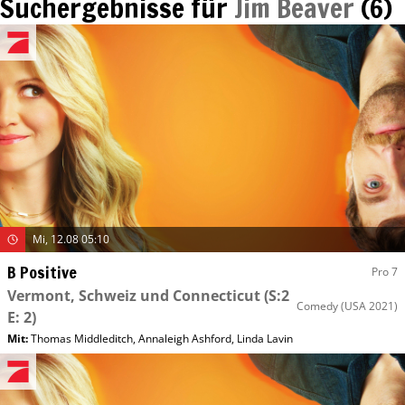
Suchergebnisse für
Jim Beaver
(
6
)
Mi, 12.08 05:10
B Positive
Pro 7
Vermont, Schweiz und Connecticut
(S:2
Comedy
(USA 2021)
E: 2)
Mit
:
Thomas Middleditch
,
Annaleigh Ashford
,
Linda Lavin