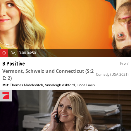
Do, 13.08 04:50
B Positive
Pro 7
Vermont, Schweiz und Connecticut
(S:2
Comedy
(USA 2021)
E: 2)
Mit
:
Thomas Middleditch
,
Annaleigh Ashford
,
Linda Lavin