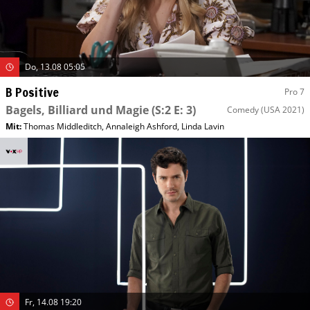
Do, 13.08 05:05
B Positive
Pro 7
Bagels, Billiard und Magie
(S:2 E: 3)
Comedy
(USA 2021)
Mit
:
Thomas Middleditch
,
Annaleigh Ashford
,
Linda Lavin
Fr, 14.08 19:20