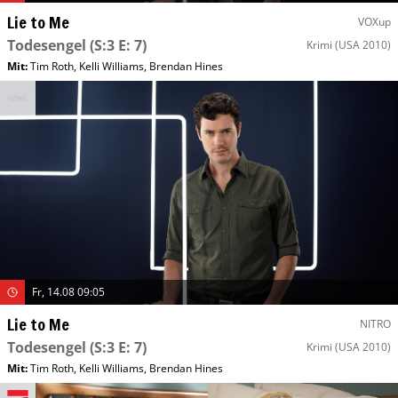
Lie to Me
VOXup
Todesengel
(S:3 E: 7)
Krimi
(USA 2010)
Mit
:
Tim Roth
,
Kelli Williams
,
Brendan Hines
Fr, 14.08 09:05
Lie to Me
NITRO
Todesengel
(S:3 E: 7)
Krimi
(USA 2010)
Mit
:
Tim Roth
,
Kelli Williams
,
Brendan Hines