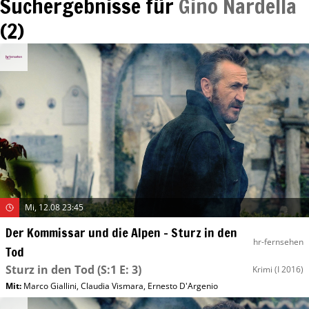
Suchergebnisse für
Gino Nardella
(
2
)
Mi, 12.08 23:45
Der Kommissar und die Alpen – Sturz in den
hr-fernsehen
Tod
Sturz in den Tod
(S:1 E: 3)
Krimi
(I 2016)
Mit
:
Marco Giallini
,
Claudia Vismara
,
Ernesto D'Argenio