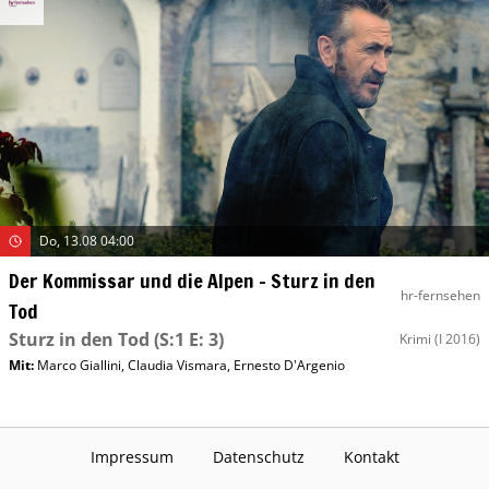
Do, 13.08 04:00
Der Kommissar und die Alpen – Sturz in den
hr-fernsehen
Tod
Sturz in den Tod
(S:1 E: 3)
Krimi
(I 2016)
Mit
:
Marco Giallini
,
Claudia Vismara
,
Ernesto D'Argenio
Impressum
Datenschutz
Kontakt