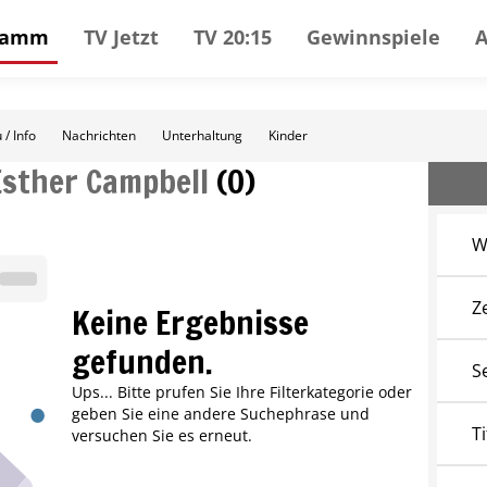
gramm
TV Jetzt
TV 20:15
Gewinnspiele
 / Info
Nachrichten
Unterhaltung
Kinder
Esther Campbell
(
0
)
W
Z
Keine Ergebnisse
gefunden.
S
Ups... Bitte prufen Sie Ihre Filterkategorie oder
geben Sie eine andere Suchephrase und
Ti
versuchen Sie es erneut.