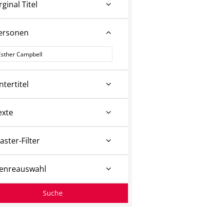
rginal Titel
ersonen
ersonen
ntertitel
exte
aster-Filter
enreauswahl
Suche