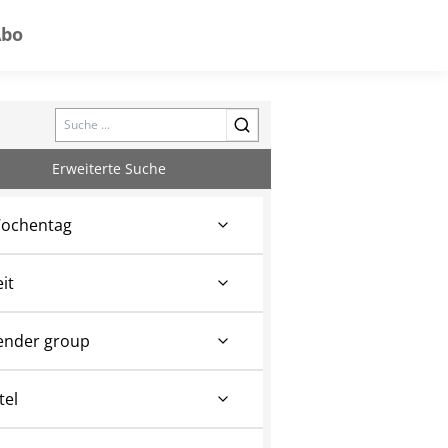
Abo
Search
Erweiterte Suche
ochentag
eit
ender group
tel