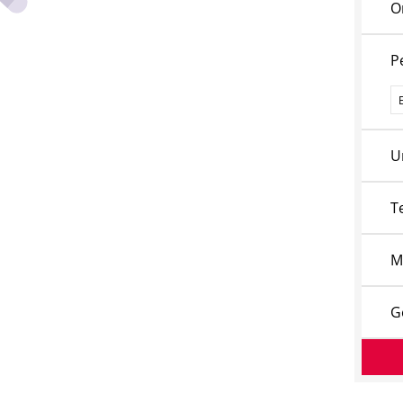
O
P
P
U
T
M
G