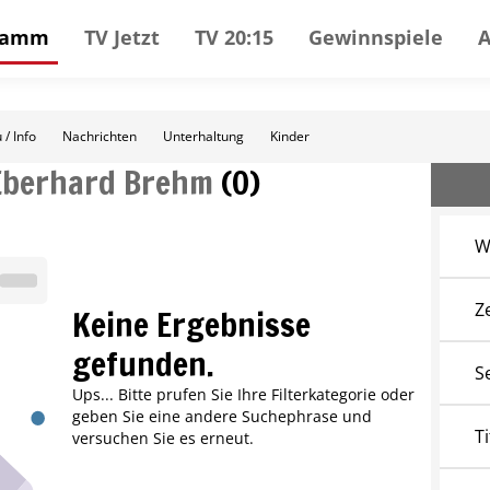
gramm
TV Jetzt
TV 20:15
Gewinnspiele
 / Info
Nachrichten
Unterhaltung
Kinder
Eberhard Brehm
(
0
)
W
Z
Keine Ergebnisse
gefunden.
S
Ups... Bitte prufen Sie Ihre Filterkategorie oder
geben Sie eine andere Suchephrase und
Ti
versuchen Sie es erneut.