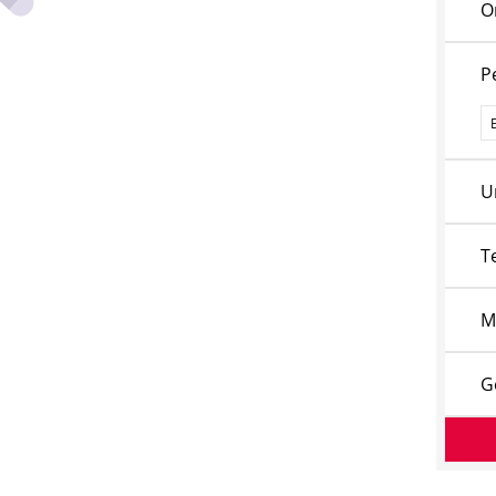
O
P
P
U
T
M
G