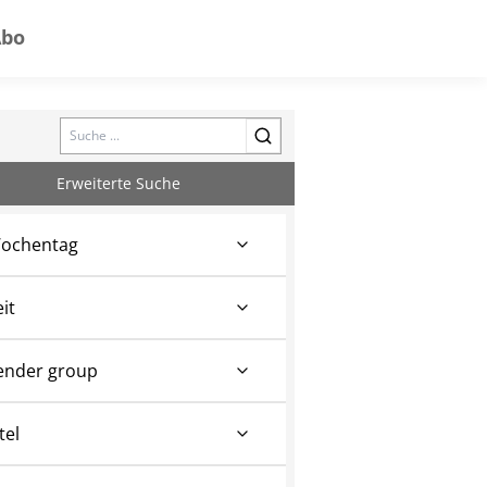
Abo
Search
Erweiterte Suche
ochentag
eit
ender group
tel