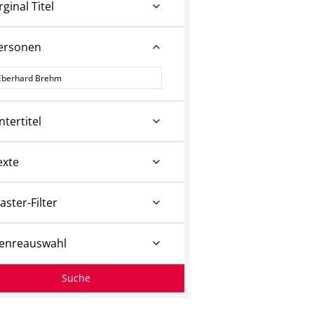
rginal Titel
ersonen
ersonen
ntertitel
exte
aster-Filter
enreauswahl
Suche