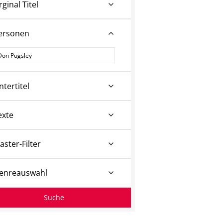
rginal Titel
ersonen
ersonen
ntertitel
exte
aster-Filter
enreauswahl
Suche