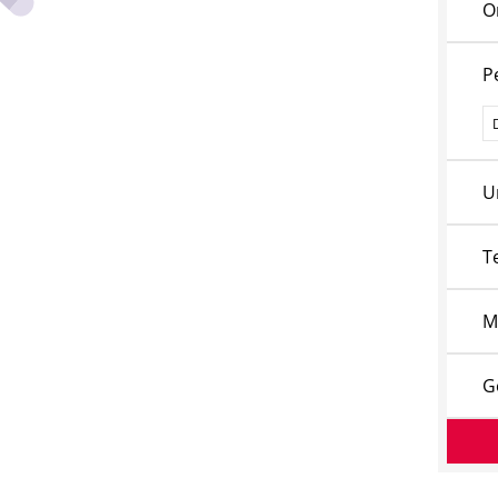
O
P
P
U
T
M
G