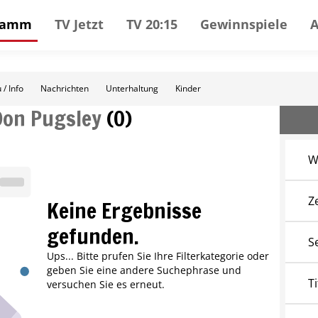
gramm
TV Jetzt
TV 20:15
Gewinnspiele
 / Info
Nachrichten
Unterhaltung
Kinder
Don Pugsley
(
0
)
W
Z
Keine Ergebnisse
gefunden.
S
Ups... Bitte prufen Sie Ihre Filterkategorie oder
geben Sie eine andere Suchephrase und
Ti
versuchen Sie es erneut.