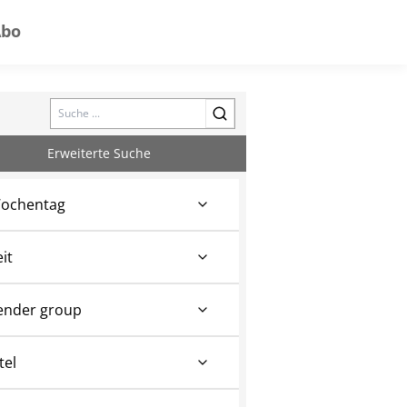
Abo
Search
Erweiterte Suche
ochentag
eit
ender group
tel