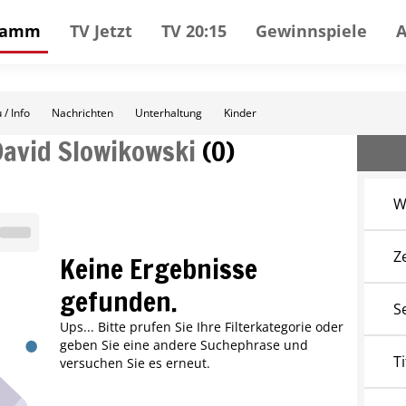
gramm
TV Jetzt
TV 20:15
Gewinnspiele
 / Info
Nachrichten
Unterhaltung
Kinder
David Slowikowski
(
0
)
W
Z
Keine Ergebnisse
gefunden.
S
Ups... Bitte prufen Sie Ihre Filterkategorie oder
geben Sie eine andere Suchephrase und
Ti
versuchen Sie es erneut.