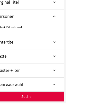
rginal Titel
ersonen
ersonen
ntertitel
exte
aster-Filter
enreauswahl
Suche