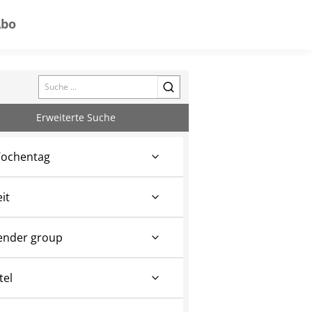
Abo
Search
Erweiterte Suche
ochentag
eit
ender group
tel