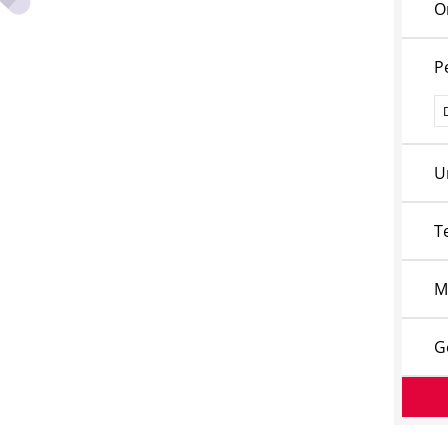
O
P
P
U
T
M
G