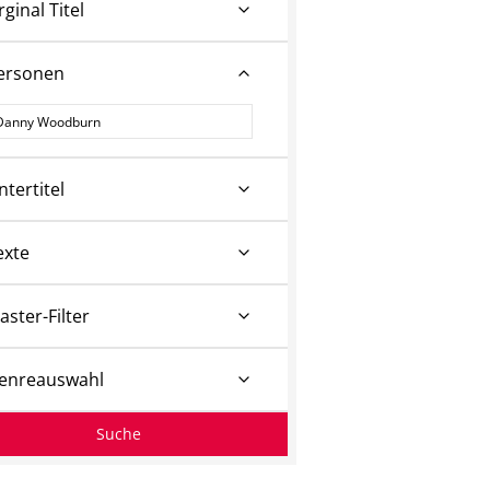
rginal Titel
ersonen
ersonen
ntertitel
exte
aster-Filter
enreauswahl
Suche