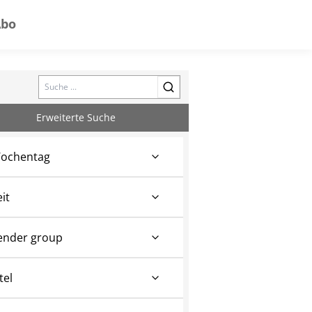
Abo
Search
Erweiterte Suche
ochentag
eit
ender group
tel