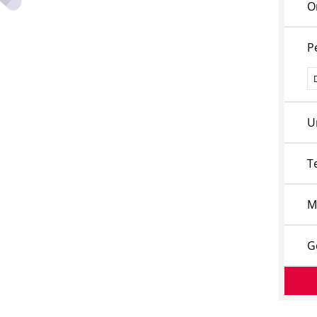
O
P
P
U
T
M
G