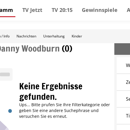
gramm
TV Jetzt
TV 20:15
Gewinnspiele
 / Info
Nachrichten
Unterhaltung
Kinder
Danny Woodburn
(
0
)
W
Z
Keine Ergebnisse
gefunden.
S
Ups... Bitte prufen Sie Ihre Filterkategorie oder
geben Sie eine andere Suchephrase und
Ti
versuchen Sie es erneut.