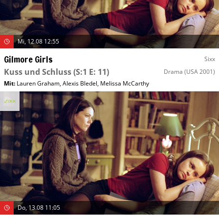
Mi, 12.08 12:55
Gilmore Girls
Sixx
Kuss und Schluss
(S:1 E: 11)
Drama
(USA 2001)
Mit
:
Lauren Graham
,
Alexis Bledel
,
Melissa McCarthy
Do, 13.08 11:05