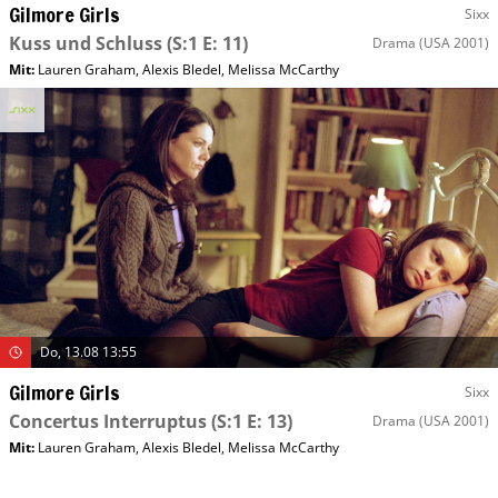
Gilmore Girls
Sixx
Kuss und Schluss
(S:1 E: 11)
Drama
(USA 2001)
Mit
:
Lauren Graham
,
Alexis Bledel
,
Melissa McCarthy
Do, 13.08 13:55
Gilmore Girls
Sixx
Concertus Interruptus
(S:1 E: 13)
Drama
(USA 2001)
Mit
:
Lauren Graham
,
Alexis Bledel
,
Melissa McCarthy