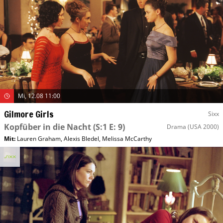
Mi, 12.08 11:00
Gilmore Girls
Sixx
Kopfüber in die Nacht
(S:1 E: 9)
Drama
(USA 2000)
Mit
:
Lauren Graham
,
Alexis Bledel
,
Melissa McCarthy