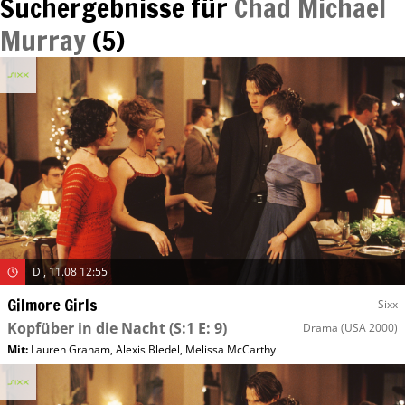
Suchergebnisse für
Chad Michael
Murray
(
5
)
Di, 11.08 12:55
Gilmore Girls
Sixx
Kopfüber in die Nacht
(S:1 E: 9)
Drama
(USA 2000)
Mit
:
Lauren Graham
,
Alexis Bledel
,
Melissa McCarthy