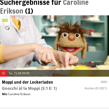
Suchergebnisse für
Caroline
Erikson
(
1
)
Sa, 15.08 09:50
Moppi und der Leckerladen
KiKA
Gnocchi àl la Moppi
(S:1 E: 1)
Kochen
(D 2021)
Mit
:
Caroline Erikson