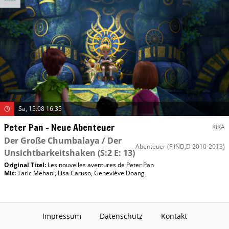
Sa, 15.08 16:35
Peter Pan – Neue Abenteuer
KiKA
Der Große Chumbalaya / Der
Abenteuer
(F,IND,D 2010-2013)
Unsichtbarkeitshaken
(S:2 E: 13)
Original Titel:
Les nouvelles aventures de Peter Pan
Mit
:
Taric Mehani
,
Lisa Caruso
,
Geneviève Doang
Impressum
Datenschutz
Kontakt