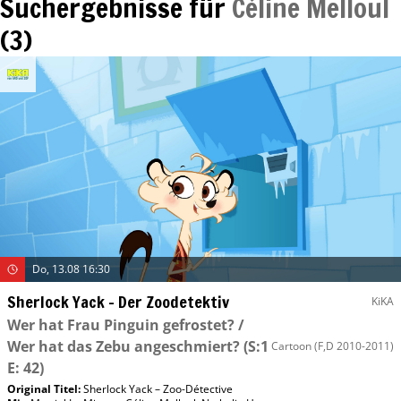
Suchergebnisse für
Céline Melloul
(
3
)
Do, 13.08 16:30
Sherlock Yack – Der Zoodetektiv
KiKA
Wer hat Frau Pinguin gefrostet? /
Wer hat das Zebu angeschmiert?
(S:1
Cartoon
(F,D 2010-2011)
E: 42)
Original Titel:
Sherlock Yack – Zoo-Détective