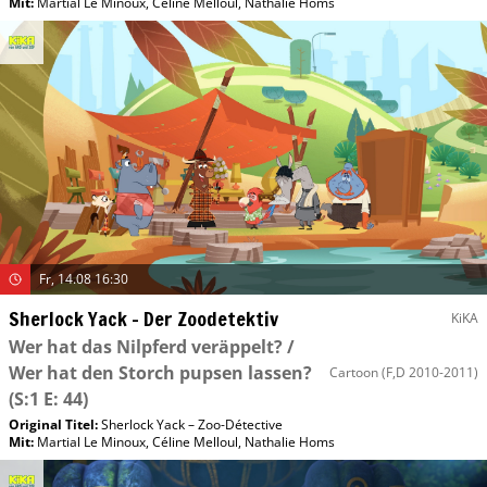
Mit
:
Martial Le Minoux
,
Céline Melloul
,
Nathalie Homs
Fr, 14.08 16:30
Sherlock Yack – Der Zoodetektiv
KiKA
Wer hat das Nilpferd veräppelt? /
Wer hat den Storch pupsen lassen?
Cartoon
(F,D 2010-2011)
(S:1 E: 44)
Original Titel:
Sherlock Yack – Zoo-Détective
Mit
:
Martial Le Minoux
,
Céline Melloul
,
Nathalie Homs