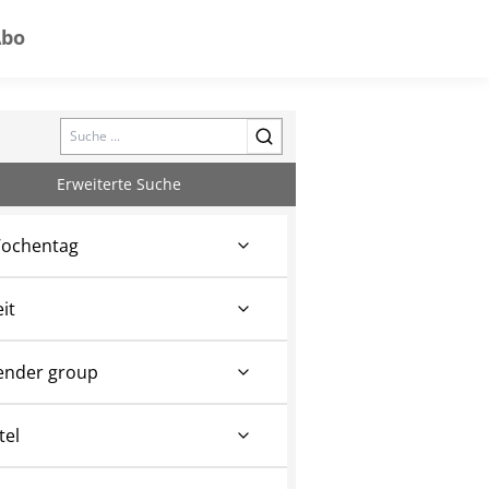
Abo
Search
Erweiterte Suche
ochentag
eit
ender group
tel