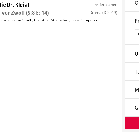
O
lie Dr. Kleist
hr-fernsehen
 vor Zwölf
(S:8 E: 14)
Drama
(D 2019)
rancis Fulton-Smith
,
Christina Athenstädt
,
Luca Zamperoni
P
P
U
T
M
G