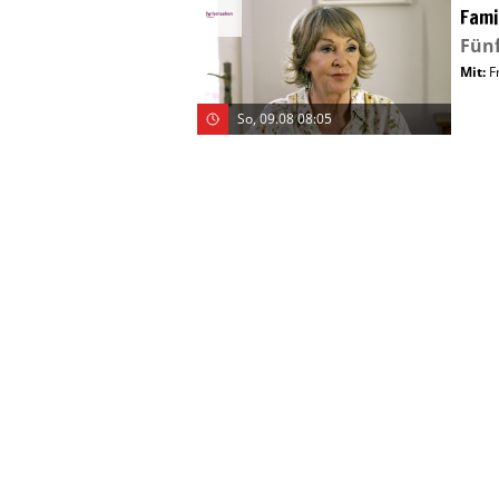
Fami
Fünf
Mit
:
F
So, 09.08 08:05