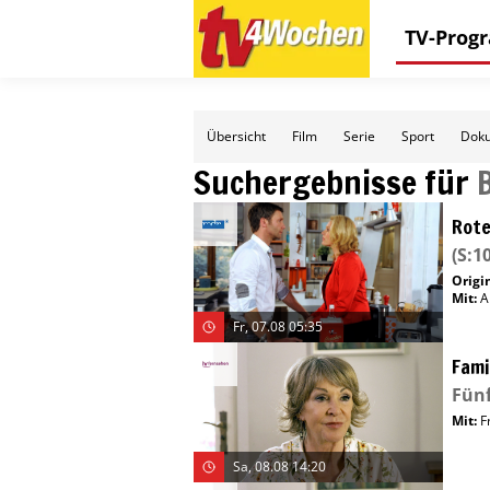
TV-Pro
Übersicht
Film
Serie
Sport
Doku
Suchergebnisse für
Rote
(S:10
Origin
Mit
:
A
Fr, 07.08 05:35
Fami
Fünf
Mit
:
F
Sa, 08.08 14:20