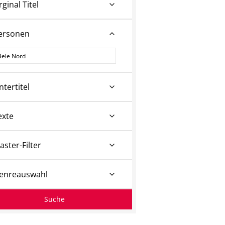
rginal Titel
ersonen
ersonen
ntertitel
exte
aster-Filter
enreauswahl
Suche