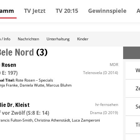
gramm
TV Jetzt
TV 20:15
Gewinnspiele
 / Info
Nachrichten
Unterhaltung
Kinder
Bele Nord
(
3
)
 Rosen
MDR
W
 E: 197)
Telenovela
(D 2014)
al Titel:
Rote Rosen – Specials
nja Franke
,
Daniela Wutte
,
Marcus Bluhm
Z
lie Dr. Kleist
hr-fernsehen
S
 vor Zwölf
(S:8 E: 14)
Drama
(D 2019)
rancis Fulton-Smith
,
Christina Athenstädt
,
Luca Zamperoni
Ti