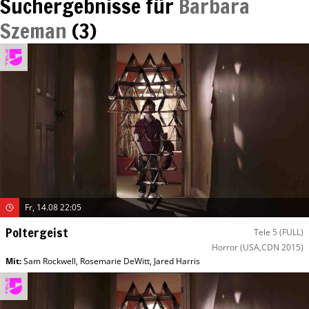
Suchergebnisse für
Barbara
Szeman
(
3
)
Fr, 14.08 22:05
Poltergeist
Tele 5 (FULL)
Horror
(USA,CDN 2015)
Mit
:
Sam Rockwell
,
Rosemarie DeWitt
,
Jared Harris