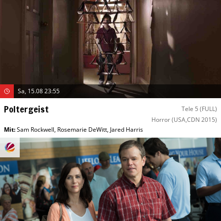
Sa, 15.08 23:55
Poltergeist
Tele 5 (FULL)
Horror
(USA,CDN 2015)
Mit
:
Sam Rockwell
,
Rosemarie DeWitt
,
Jared Harris