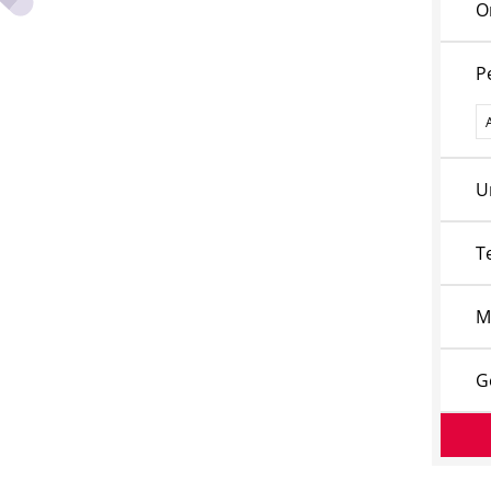
O
P
P
U
T
M
G