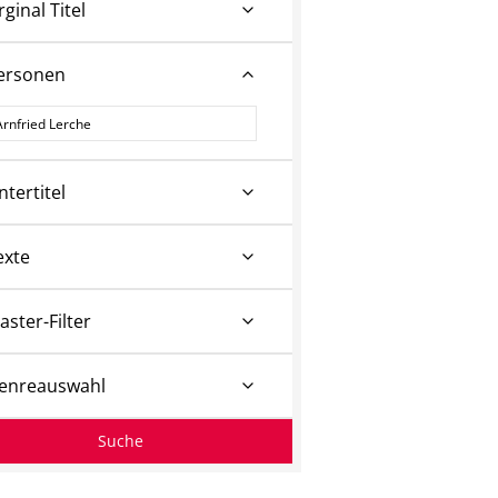
rginal Titel
ersonen
ersonen
ntertitel
exte
aster-Filter
enreauswahl
Suche