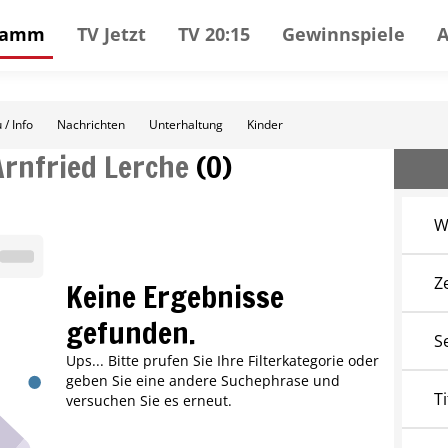
gramm
TV Jetzt
TV 20:15
Gewinnspiele
 / Info
Nachrichten
Unterhaltung
Kinder
Arnfried Lerche
(
0
)
W
Z
Keine Ergebnisse
gefunden.
S
Ups... Bitte prufen Sie Ihre Filterkategorie oder
geben Sie eine andere Suchephrase und
Ti
versuchen Sie es erneut.