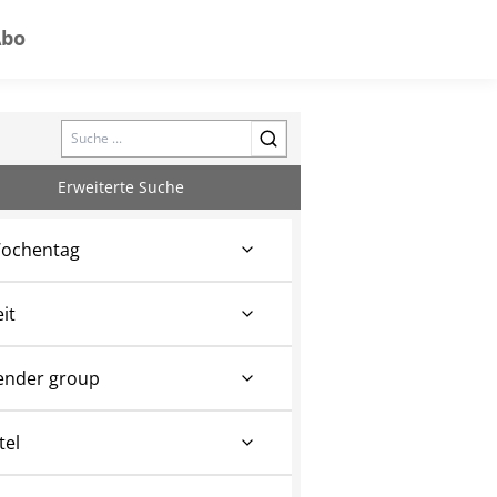
Abo
Search
Erweiterte Suche
ochentag
eit
ender group
tel