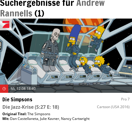
Suchergebnisse für
Andrew
Rannells
(
1
)
Mi, 12.08 18:40
Die Simpsons
Pro 7
Die Jazz-Krise
(S:27 E: 18)
Cartoon
(USA 2016)
Original Titel:
The Simpsons
Mit
:
Dan Castellaneta
,
Julie Kavner
,
Nancy Cartwright