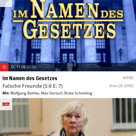
Di, 11.08 07:30
Im Namen des Gesetzes
NITRO
Falsche Freunde
(S:6 E: 7)
Krimi
(D 2000)
Mit
:
Wolfgang Bathke
,
Max Gertsch
,
Britta Schmeling