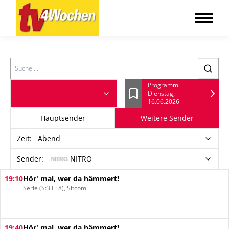
Search
Programm
Dienstag,
Lesezeichen
16.06.2026
Hauptsender
Weitere Sender
Zeit
:
Abend
Sender:
NITRO
19:10
Hör' mal, wer da hämmert!
Serie (S:3 E: 8), Sitcom
19:40
Hör' mal, wer da hämmert!