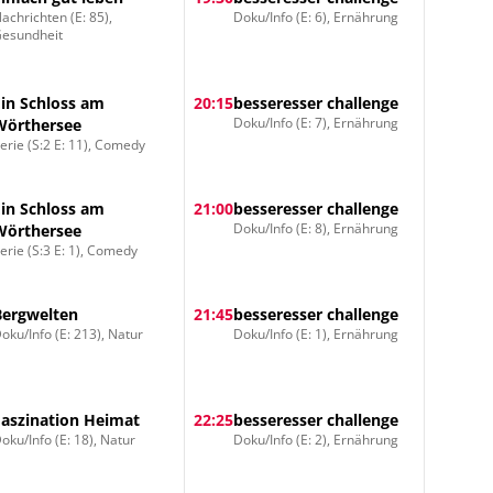
achrichten (E: 85),
Doku/Info (E: 6), Ernährung
esundheit
Ein Schloss am
20:15
besseresser challenge
Doku/Info (E: 7), Ernährung
Wörthersee
erie (S:2 E: 11), Comedy
Ein Schloss am
21:00
besseresser challenge
Doku/Info (E: 8), Ernährung
Wörthersee
erie (S:3 E: 1), Comedy
Bergwelten
21:45
besseresser challenge
oku/Info (E: 213), Natur
Doku/Info (E: 1), Ernährung
Faszination Heimat
22:25
besseresser challenge
oku/Info (E: 18), Natur
Doku/Info (E: 2), Ernährung