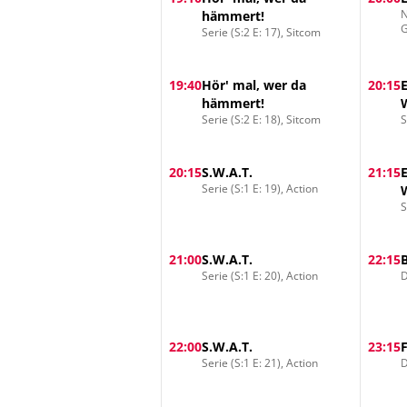
N
hämmert!
G
Serie (S:2 E: 17), Sitcom
19:40
Hör' mal, wer da
20:15
hämmert!
Serie (S:2 E: 18), Sitcom
S
20:15
S.W.A.T.
21:15
Serie (S:1 E: 19), Action
S
21:00
S.W.A.T.
22:15
Serie (S:1 E: 20), Action
D
22:00
S.W.A.T.
23:15
Serie (S:1 E: 21), Action
D