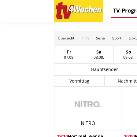
TV-Pro
Übersicht
Film
Serie
Sport
Doku
Fr
Sa
So
Freitag, 07 August
Samstag, 08 Augus
Sonn
07.08.
08.08.
09.08.
Hauptsender
Vormittag
Nachmitt
NITRO
19:10
Hör' mal, wer da
20:00