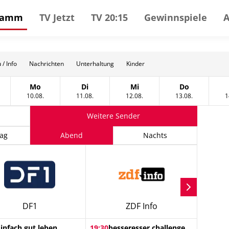
gramm
TV Jetzt
TV 20:15
Gewinnspiele
 / Info
Nachrichten
Unterhaltung
Kinder
Mo
Di
Mi
Do
t
tag, 09 August
Montag, 10 August
Dienstag, 11 August
Mittwoch, 12 August
Donnerstag, 
10.08.
11.08.
12.08.
13.08.
1
Weitere Sender
ag
Abend
Nachts
DF1
ZDF Info
Einfach gut leben
19:30
besseresser challenge