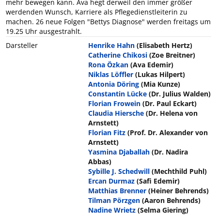
mehr bewegen kann. Ava hegt derweil den immer größer
werdenden Wunsch, Karriere als Pflegedienstleiterin zu
machen. 26 neue Folgen "Bettys Diagnose" werden freitags um
19.25 Uhr ausgestrahlt.
Darsteller
Henrike Hahn
(Elisabeth Hertz)
Catherine Chikosi
(Zoe Breitner)
Rona Özkan
(Ava Edemir)
Niklas Löffler
(Lukas Hilpert)
Antonia Döring
(Mia Kunze)
Constantin Lücke
(Dr. Julius Walden)
Florian Frowein
(Dr. Paul Eckart)
Claudia Hiersche
(Dr. Helena von
Arnstett)
Florian Fitz
(Prof. Dr. Alexander von
Arnstett)
Yasmina Djaballah
(Dr. Nadira
Abbas)
Sybille J. Schedwill
(Mechthild Puhl)
Ercan Durmaz
(Safi Edemir)
Matthias Brenner
(Heiner Behrends)
Tilman Pörzgen
(Aaron Behrends)
Nadine Wrietz
(Selma Giering)