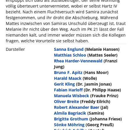
entpuppt sich bald als Sozialbetrüger, der seine Wohnung
völlig überteuert untervermietet, wobei er selbst Hartz IV
bezieht. Nach einem Fluchtversuch wird Samira zunächst
festgenommen, und ihr droht die Abschiebung. Während
Mattes inzwischen von Samiras Unschuld überzeugt ist, traut
Melanie ihr nicht über den Weg. Auch im PK 21 lässt der Fall
niemanden kalt, und immer wieder müssen sich die Kollegen
fragen, welche Vorurteile sie selbst haben.
Darsteller
Sanna Englund
(Melanie Hansen)
Matthias Schloo
(Mattes Seeler)
Rhea Harder-Vennewald
(Franzi
Jung)
Bruno F. Apitz
(Hans Moor)
Harald Maack
(Wolle)
Gerit Kling
(Dr. Jasmin Jonas)
Fabian Harloff
(Dr. Philipp Haase)
Manuela Wisbeck
(Frauke Prinz)
Oliver Breite
(Freddy Eilrich)
Robert Alexander Baer
(Jal)
Almila Bagriacik
(Samira)
Brigitte Grothum
(Johanna Friese)
Sönke Möhring
(Georg Preuß)