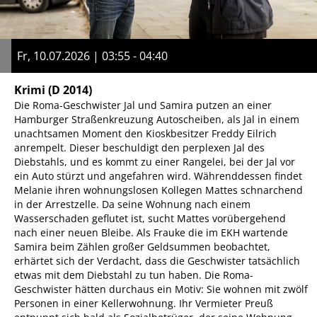
Fr, 10.07.2026 | 03:55 - 04:40
Krimi
(D 2014)
Die Roma-Geschwister Jal und Samira putzen an einer
Hamburger Straßenkreuzung Autoscheiben, als Jal in einem
unachtsamen Moment den Kioskbesitzer Freddy Eilrich
anrempelt. Dieser beschuldigt den perplexen Jal des
Diebstahls, und es kommt zu einer Rangelei, bei der Jal vor
ein Auto stürzt und angefahren wird. Währenddessen findet
Melanie ihren wohnungslosen Kollegen Mattes schnarchend
in der Arrestzelle. Da seine Wohnung nach einem
Wasserschaden geflutet ist, sucht Mattes vorübergehend
nach einer neuen Bleibe. Als Frauke die im EKH wartende
Samira beim Zählen großer Geldsummen beobachtet,
erhärtet sich der Verdacht, dass die Geschwister tatsächlich
etwas mit dem Diebstahl zu tun haben. Die Roma-
Geschwister hätten durchaus ein Motiv: Sie wohnen mit zwölf
Personen in einer Kellerwohnung. Ihr Vermieter Preuß