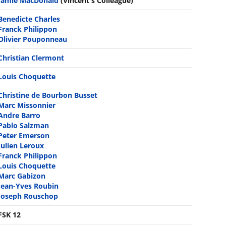
Jamie MacDonald
(Vincent's Colleague)
Benedicte Charles
Franck Philippon
Olivier Pouponneau
Christian Clermont
Louis Choquette
Christine de Bourbon Busset
Marc Missonnier
Andre Barro
Pablo Salzman
Peter Emerson
Julien Leroux
Franck Philippon
Louis Choquette
Marc Gabizon
Jean-Yves Roubin
Joseph Rouschop
FSK 12