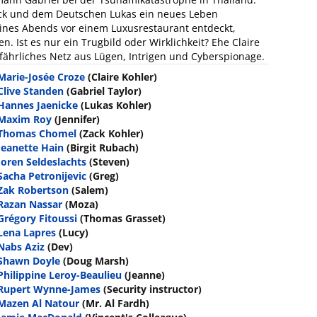
ack und dem Deutschen Lukas ein neues Leben
eines Abends vor einem Luxusrestaurant entdeckt,
 Ist es nur ein Trugbild oder Wirklichkeit? Ehe Claire
gefährliches Netz aus Lügen, Intrigen und Cyberspionage.
Marie-Josée Croze
(Claire Kohler)
Clive Standen
(Gabriel Taylor)
Hannes Jaenicke
(Lukas Kohler)
Maxim Roy
(Jennifer)
Thomas Chomel
(Zack Kohler)
Jeanette Hain
(Birgit Rubach)
Joren Seldeslachts
(Steven)
Sacha Petronijevic
(Greg)
Zak Robertson
(Salem)
Razan Nassar
(Moza)
Grégory Fitoussi
(Thomas Grasset)
Lena Lapres
(Lucy)
Nabs Aziz
(Dev)
Shawn Doyle
(Doug Marsh)
Philippine Leroy-Beaulieu
(Jeanne)
Rupert Wynne-James
(Security instructor)
Mazen Al Natour
(Mr. Al Fardh)