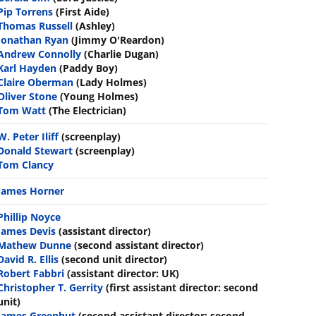
Pip Torrens
(First Aide)
Thomas Russell
(Ashley)
Jonathan Ryan
(Jimmy O'Reardon)
Andrew Connolly
(Charlie Dugan)
Karl Hayden
(Paddy Boy)
Claire Oberman
(Lady Holmes)
Oliver Stone
(Young Holmes)
Tom Watt
(The Electrician)
W. Peter Iliff
(screenplay)
Donald Stewart
(screenplay)
Tom Clancy
James Horner
Phillip Noyce
James Devis
(assistant director)
Mathew Dunne
(second assistant director)
David R. Ellis
(second unit director)
Robert Fabbri
(assistant director: UK)
Christopher T. Gerrity
(first assistant director: second
unit)
James Greenhut
(second assistant director: second