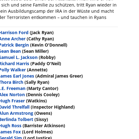
sich und seine Familie zu schützen, tritt Ryan wieder in
n ein Ausbildungscamp der IRA in der Wüste und macht
der Terroristen entkommen – und tauchen in Ryans
Harrison Ford
(Jack Ryan)
Anne Archer
(Cathy Ryan)
Patrick Bergin
(Kevin O'Donnell)
Sean Bean
(Sean Miller)
Samuel L. Jackson
(Robby)
Richard Harris
(Paddy O'Neil)
Polly Walker
(Annette)
James Earl Jones
(Admiral James Greer)
Thora Birch
(Sally Ryan)
J.E. Freeman
(Marty Cantor)
Alex Norton
(Dennis Cooley)
Hugh Fraser
(Watkins)
David Threlfall
(Inspector Highland)
Alun Armstrong
(Owens)
Berlinda Tolbert
(Sissy)
Hugh Ross
(Barrister Atkinson)
James Fox
(Lord Holmes)
Gerald Sim
(Lord Justice)