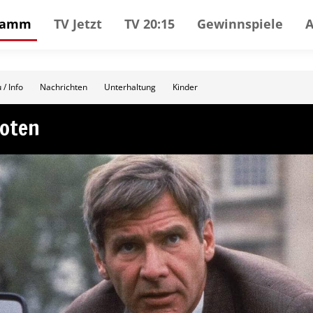
gramm
TV Jetzt
TV 20:15
Gewinnspiele
 / Info
Nachrichten
Unterhaltung
Kinder
ioten