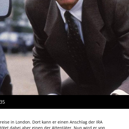
:35
sreise in London. Dort kann er einen Anschlag der IRA
 tötet dabei aber einen der Attentäter. Nun wird er von