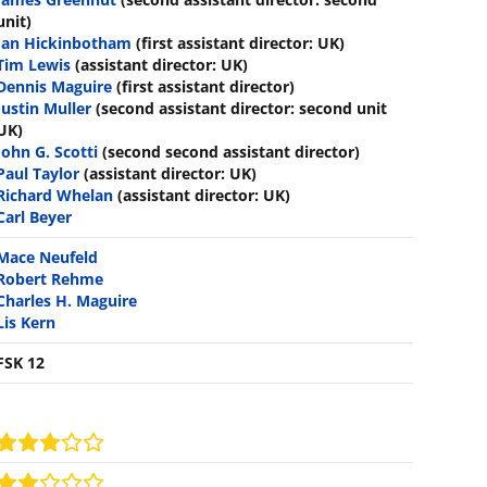
unit)
Ian Hickinbotham
(first assistant director: UK)
Tim Lewis
(assistant director: UK)
Dennis Maguire
(first assistant director)
Justin Muller
(second assistant director: second unit
UK)
John G. Scotti
(second second assistant director)
Paul Taylor
(assistant director: UK)
Richard Whelan
(assistant director: UK)
Carl Beyer
Mace Neufeld
Robert Rehme
Charles H. Maguire
Lis Kern
FSK 12