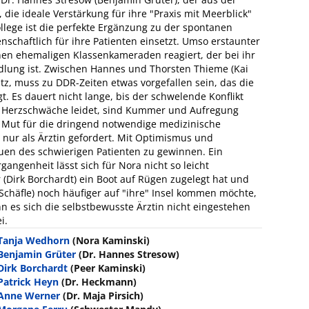
die ideale Verstärkung für ihre "Praxis mit Meerblick"
llege ist die perfekte Ergänzung zu der spontanen
denschaftlich für ihre Patienten einsetzt. Umso erstaunter
nen ehemaligen Klassenkameraden reagiert, der bei ihr
dlung ist. Zwischen Hannes und Thorsten Thieme (Kai
nitz, muss zu DDR-Zeiten etwas vorgefallen sein, das die
 Es dauert nicht lange, bis der schwelende Konflikt
er Herzschwäche leidet, sind Kummer und Aufregung
m Mut für die dringend notwendige medizinische
 nur als Ärztin gefordert. Mit Optimismus und
rauen des schwierigen Patienten zu gewinnen. Ein
angenheit lässt sich für Nora nicht so leicht
 (Dirk Borchardt) ein Boot auf Rügen zugelegt hat und
 Schäfle) noch häufiger auf "ihre" Insel kommen möchte,
 es sich die selbstbewusste Ärztin nicht eingestehen
i.
Tanja Wedhorn
(Nora Kaminski)
Benjamin Grüter
(Dr. Hannes Stresow)
Dirk Borchardt
(Peer Kaminski)
Patrick Heyn
(Dr. Heckmann)
Anne Werner
(Dr. Maja Pirsich)