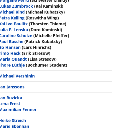
Morgane Ferru
(Schwester Mandy)
Lukas Zumbrock
(Kai Kaminski)
Michael Kind
(Michael Kubatsky)
Petra Kelling
(Roswitha Wing)
Kai Ivo Baulitz
(Thorsten Thieme)
Julia E. Lenska
(Doro Kaminski)
Caroline Scholze
(Michelle Pfeiffer)
Paul Busche
(Patrick Kubatsky)
Bo Hansen
(Lars Hinrichs)
Timo Hack
(Erik Stresow)
Marla Quandt
(Lisa Stresow)
Thore Lüthje
(Bochumer Student)
Michael Vershinin
Jan Janssons
Jan Ruzicka
Lena Ernst
Maximilian Fenner
Heike Streich
Marie Ebenhan