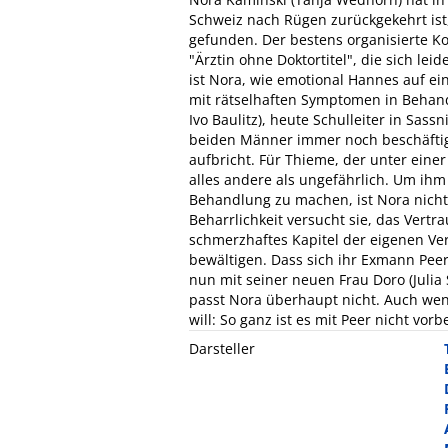
Schweiz nach Rügen zurückgekehrt ist, 
gefunden. Der bestens organisierte Ko
"Ärztin ohne Doktortitel", die sich lei
ist Nora, wie emotional Hannes auf ei
mit rätselhaften Symptomen in Behan
Ivo Baulitz), heute Schulleiter in Sass
beiden Männer immer noch beschäftigt.
aufbricht. Für Thieme, der unter ein
alles andere als ungefährlich. Um ih
Behandlung zu machen, ist Nora nicht
Beharrlichkeit versucht sie, das Vert
schmerzhaftes Kapitel der eigenen Verg
bewältigen. Dass sich ihr Exmann Peer
nun mit seiner neuen Frau Doro (Julia
passt Nora überhaupt nicht. Auch wenn
will: So ganz ist es mit Peer nicht vorbe
Darsteller