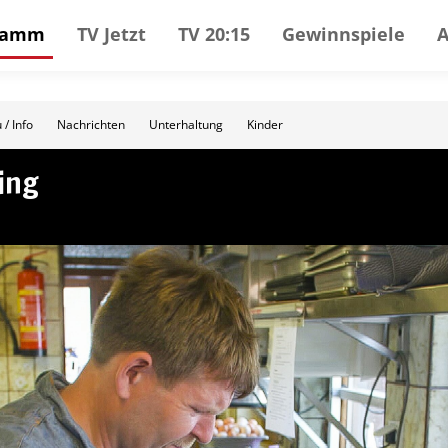
gramm
TV Jetzt
TV 20:15
Gewinnspiele
 / Info
Nachrichten
Unterhaltung
Kinder
ing