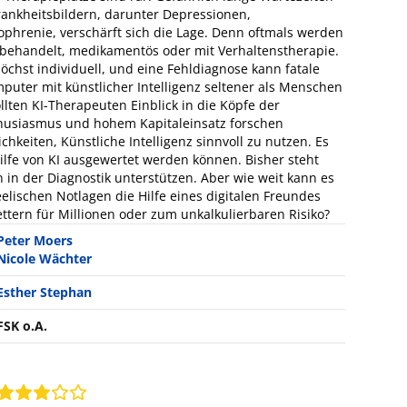
Krankheitsbildern, darunter Depressionen,
phrenie, verschärft sich die Lage. Denn oftmals werden
p behandelt, medikamentös oder mit Verhaltenstherapie.
höchst individuell, und eine Fehldiagnose kann fatale
mputer mit künstlicher Intelligenz seltener als Menschen
lten KI-Therapeuten Einblick in die Köpfe der
thusiasmus und hohem Kapitaleinsatz forschen
hkeiten, Künstliche Intelligenz sinnvoll zu nutzen. Es
lfe von KI ausgewertet werden können. Bisher steht
 in der Diagnostik unterstützen. Aber wie weit kann es
elischen Notlagen die Hilfe eines digitalen Freundes
tern für Millionen oder zum unkalkulierbaren Risiko?
Peter Moers
Nicole Wächter
Esther Stephan
FSK o.A.