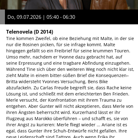
Do, 09.07.2026 | 05:40 - 06:30
Telenovela
(D 2014)
Tine kommen Zweifel, ob eine Beziehung mit Malte, in der sie
nur die Rosinen picken, für sie infrage kommt. Malte
hingegen gefällt so ein Freibrief für seine krummen Touren.
Umso mehr, nachdem er Yvonne dazu gebracht hat, auf
seine Erpressung und eine tragbare Abfindung einzugehen.
Während Tine sich über den weiteren Weg noch nicht klar ist,
zieht Malte in einem bitter-süßen Brief die Konsequenzen–
Britta widersteht Yvonnes Versuchung, Bens Bike
abzufackeln. Zu Carlas Freude begreift sie, dass Rache keine
Lösung ist, und schließt mit dem erleichterten Ben Frieden.
Merle versucht, der Konfrontation mit ihrem Trauma zu
entgehen. Aber Gunter will nicht akzeptieren, dass Merle von
ihren Ängsten beherrscht wird. Kurzerhand lässt er ihr
Flugzeug aus Marokko überführen – und schafft es, sie von
ihrer Angst zu kurieren: Merle fliegt wieder ... Ariane ist es
egal, dass Gunter ihre Schuh-Entwürfe nicht gefallen. Ihre
neue Leidenschaft sind Tattoos. Auch wenn Erika ihr