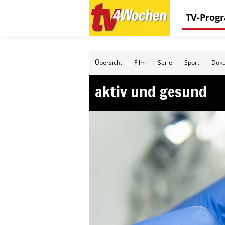
TV-Pro
Übersicht
Film
Serie
Sport
Doku
aktiv und gesund