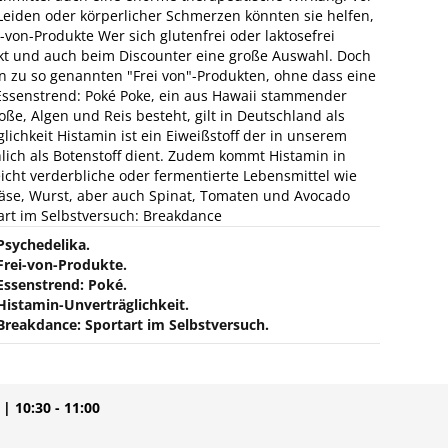
Leiden oder körperlicher Schmerzen könnten sie helfen,
i-von-Produkte Wer sich glutenfrei oder laktosefrei
kt und auch beim Discounter eine große Auswahl. Doch
 zu so genannten "Frei von"-Produkten, ohne dass eine
Essenstrend: Poké Poke, ein aus Hawaii stammender
oße, Algen und Reis besteht, gilt in Deutschland als
ichkeit Histamin ist ein Eiweißstoff der in unserem
lich als Botenstoff dient. Zudem kommt Histamin in
eicht verderbliche oder fermentierte Lebensmittel wie
 Käse, Wurst, aber auch Spinat, Tomaten und Avocado
art im Selbstversuch: Breakdance
Psychedelika.
Frei-von-Produkte.
Essenstrend: Poké.
Histamin-Unverträglichkeit.
Breakdance: Sportart im Selbstversuch.
| 10:30 - 11:00