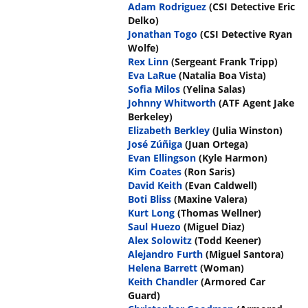
Adam Rodriguez
(CSI Detective Eric
Delko)
Jonathan Togo
(CSI Detective Ryan
Wolfe)
Rex Linn
(Sergeant Frank Tripp)
Eva LaRue
(Natalia Boa Vista)
Sofia Milos
(Yelina Salas)
Johnny Whitworth
(ATF Agent Jake
Berkeley)
Elizabeth Berkley
(Julia Winston)
José Zúñiga
(Juan Ortega)
Evan Ellingson
(Kyle Harmon)
Kim Coates
(Ron Saris)
David Keith
(Evan Caldwell)
Boti Bliss
(Maxine Valera)
Kurt Long
(Thomas Wellner)
Saul Huezo
(Miguel Diaz)
Alex Solowitz
(Todd Keener)
Alejandro Furth
(Miguel Santora)
Helena Barrett
(Woman)
Keith Chandler
(Armored Car
Guard)