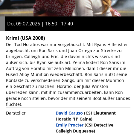
Do, 09.07.2026 | 16:50 - 17:40
Krimi
(USA 2008)
Der Tod Horatios war nur vorgetäuscht. Mit Ryans Hilfe ist er
abgetaucht, um Ron Saris und Juan Ortega zur Strecke zu
bringen. Calleigh und Eric, die davon nichts wissen, sind
außer sich, bis Ryan sie aufklärt. Yelina ködert Ron Saris im
Auftrag von Horatio mit zehn Millionen, damit dieser ihr die
Fused-Alloy-Munition wiederbeschafft. Ron Saris nutzt seine
Kontakte zu verschiedenen Gangs, um mit dieser Munition
ein Geschäft zu machen. Horatio, der Julia Winston
überreden kann, mit ihm zusammenzuarbeiten, kann Ron
gerade noch stellen, bevor der mit seinem Boot außer Landes
flüchtet.
Darsteller
David Caruso
(CSI Lieutenant
Horatio 'H' Caine)
Emily Procter
(CSI Detective
Calleigh Duquesne)