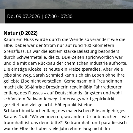
Do, 09.07.2026 | 07:00 - 07:30
Natur
(D 2022)
Kaum ein Fluss wurde durch die Wende so verändert wie die
Elbe. Dabei war der Strom nur auf rund 100 Kilometern
Grenzfluss. Es war die extrem starke Belastung besonders
durch Schwermetalle, die zu DDR-Zeiten sprichwörtlich war
und die mit dem Rückbau der chemischen Industrie aufhörte.
Die einstige Kloake ist heute ein Freizeitparadies. Aber viele
Jobs sind weg. Sarah Schmied kann sich ein Leben ohne ihre
geliebte Elbe nicht vorstellen. Gemeinsam mit Freundinnen
macht die 35-jährige Dresdnerin regelmäßig Fahrradtouren
entlang des Flusses – auf Deutschlands längstem und wohl
schönstem Radwanderweg. Unterwegs wird gepicknickt,
gezeltet und viel gelacht. Höhepunkt ist eine
Schlauchbootfahrt entlang des malerischen Elbsandgebirges.
Sarahs Fazit: "Wir wohnen da, wo andere Urlaub machen – wie
traumhaft ist das denn bitte?" So traumhaft und paradiesisch
war die Elbe dort aber viele Jahrzehnte lang nicht. Im