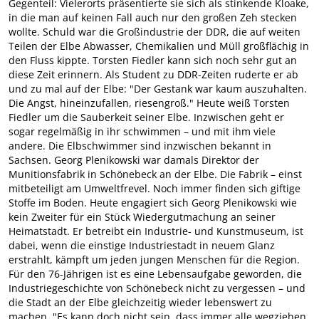
Gegenteil: Vielerorts präsentierte sie sich als stinkende Kloake,
in die man auf keinen Fall auch nur den großen Zeh stecken
wollte. Schuld war die Großindustrie der DDR, die auf weiten
Teilen der Elbe Abwasser, Chemikalien und Müll großflächig in
den Fluss kippte. Torsten Fiedler kann sich noch sehr gut an
diese Zeit erinnern. Als Student zu DDR-Zeiten ruderte er ab
und zu mal auf der Elbe: "Der Gestank war kaum auszuhalten.
Die Angst, hineinzufallen, riesengroß." Heute weiß Torsten
Fiedler um die Sauberkeit seiner Elbe. Inzwischen geht er
sogar regelmäßig in ihr schwimmen – und mit ihm viele
andere. Die Elbschwimmer sind inzwischen bekannt in
Sachsen. Georg Plenikowski war damals Direktor der
Munitionsfabrik in Schönebeck an der Elbe. Die Fabrik – einst
mitbeteiligt am Umweltfrevel. Noch immer finden sich giftige
Stoffe im Boden. Heute engagiert sich Georg Plenikowski wie
kein Zweiter für ein Stück Wiedergutmachung an seiner
Heimatstadt. Er betreibt ein Industrie- und Kunstmuseum, ist
dabei, wenn die einstige Industriestadt in neuem Glanz
erstrahlt, kämpft um jeden jungen Menschen für die Region.
Für den 76-Jährigen ist es eine Lebensaufgabe geworden, die
Industriegeschichte von Schönebeck nicht zu vergessen – und
die Stadt an der Elbe gleichzeitig wieder lebenswert zu
machen. "Es kann doch nicht sein, dass immer alle wegziehen,