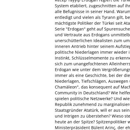
System etabliert, zugeschnitten auf ih
alle Befugnisse in seiner Hand. Warum
entledigt und vielen als Tyrann gilt, b
mächtigste Politiker der Türkei seit A
Serie "Erdogan" geht auf Spurensuch
und Vertraute aus Erdogans unmitte
unerschütterlichen Idealisten zum um
inneren Antrieb hinter seinem Aufst
politische Niederlagen immer wieder 
Instinkt, Schlüsselmomente zu erkenne
sich zum unangefochtenen Alleinherrsc
Erdogan wie unter dem Vergrößerungs
immer als eine Geschichte, bei der di
Niederlagen, Tiefschlägen, Auswegen 
Chamäleon", das konsequent auf Machte
Community in Deutschland? Wie helfen
spielen politische Netzwerke? Und wie 
Republik zunehmend zu marginalisiere
Staatsgründer Atatürk, will er aus sein
und Intrigen zu überstehen? Wieso ste
heute an der Spitze? Spitzenpolitiker 
Ministerpräsident Bülent Arinç, der e