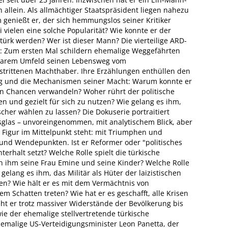
n allein. Als allmächtiger Staatspräsident liegen nahezu
 genießt er, der sich hemmungslos seiner Kritiker
ei vielen eine solche Popularität? Wie konnte er der
tatürk werden? Wer ist dieser Mann? Die vierteilige ARD-
e: Zum ersten Mal schildern ehemalige Weggefährten
lbarem Umfeld seinen Lebensweg vom
strittenen Machthaber. Ihre Erzählungen enthüllen den
ieg und die Mechanismen seiner Macht: Warum konnte er
in Chancen verwandeln? Woher rührt der politische
n und gezielt für sich zu nutzen? Wie gelang es ihm,
her wählen zu lassen? Die Dokuserie portraitiert
glas – unvoreingenommen, mit analytischem Blick, aber
e Figur im Mittelpunkt steht: mit Triumphen und
und Wendepunkten. Ist er Reformer oder "politisches
rhalt setzt? Welche Rolle spielt die türkische
 ihm seine Frau Emine und seine Kinder? Welche Rolle
gelang es ihm, das Militär als Hüter der laizistischen
n? Wie hält er es mit dem Vermächtnis von
em Schatten treten? Wie hat er es geschafft, alle Krisen
ht er trotz massiver Widerstände der Bevölkerung bis
wie der ehemalige stellvertretende türkische
hemalige US-Verteidigungsminister Leon Panetta, der