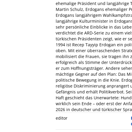
ehemalige Präsident und langjährige 
Martin Schulz, Erdogans ehemaliger Pr
Erdogans langjährigem Wahlkampfstra
langjährige Kulturminister in Erdoga
sehr persönliche Einblicke in das Leb
verdichtet die ARD-Serie zu einem vie
türkischen Präsidenten zeigt, wie er s
1994 ist Recep Tayyip Erdogan ein poli
oben. Mit einer überraschenden Strate
mobilisiert die Frauen, sie tragen ihn 
erfolgreich als Stimme der Unterdrück
er zum Hoffnungsträger. Andere sehen i
mächtige Gegner auf den Plan: Das Mil
politische Bewegung in die Knie. Erdog
religiöse Diskriminierung anprangert un
Gefängnis und erhält Politikverbot. S
Haft geschieht das Unerwartete: Hunde
wirklich sein Ende – oder erst der Anfa
2026 in deutscher und türkischer Spr
editor