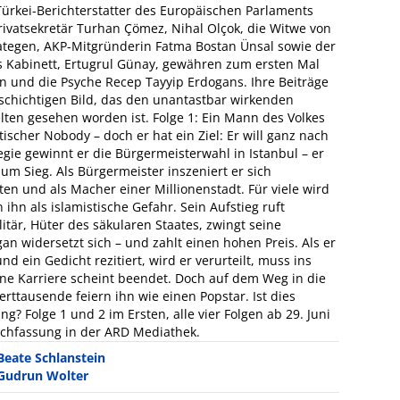
Türkei-Berichterstatter des Europäischen Parlaments
ivatsekretär Turhan Çömez, Nihal Olçok, die Witwe von
tegen, AKP-Mitgründerin Fatma Bostan Ünsal sowie der
ns Kabinett, Ertugrul Günay, gewähren zum ersten Mal
en und die Psyche Recep Tayyip Erdogans. Ihre Beiträge
lschichtigen Bild, das den unantastbar wirkenden
elten gesehen worden ist. Folge 1: Ein Mann des Volkes
tischer Nobody – doch er hat ein Ziel: Er will ganz nach
gie gewinnt er die Bürgermeisterwahl in Istanbul – er
zum Sieg. Als Bürgermeister inszeniert er sich
ten und als Macher einer Millionenstadt. Für viele wird
hn als islamistische Gefahr. Sein Aufstieg ruft
itär, Hüter des säkularen Staates, zwingt seine
an widersetzt sich – und zahlt einen hohen Preis. Als er
d ein Gedicht rezitiert, wird er verurteilt, muss ins
eine Karriere scheint beendet. Doch auf dem Weg in die
rttausende feiern ihn wie einen Popstar. Ist dies
ng? Folge 1 und 2 im Ersten, alle vier Folgen ab 29. Juni
achfassung in der ARD Mediathek.
Beate Schlanstein
Gudrun Wolter