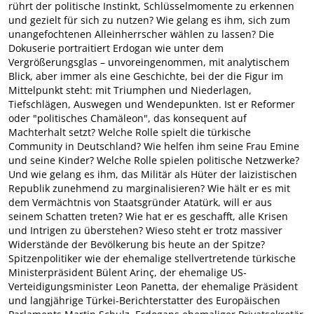
rührt der politische Instinkt, Schlüsselmomente zu erkennen
und gezielt für sich zu nutzen? Wie gelang es ihm, sich zum
unangefochtenen Alleinherrscher wählen zu lassen? Die
Dokuserie portraitiert Erdogan wie unter dem
Vergrößerungsglas – unvoreingenommen, mit analytischem
Blick, aber immer als eine Geschichte, bei der die Figur im
Mittelpunkt steht: mit Triumphen und Niederlagen,
Tiefschlägen, Auswegen und Wendepunkten. Ist er Reformer
oder "politisches Chamäleon", das konsequent auf
Machterhalt setzt? Welche Rolle spielt die türkische
Community in Deutschland? Wie helfen ihm seine Frau Emine
und seine Kinder? Welche Rolle spielen politische Netzwerke?
Und wie gelang es ihm, das Militär als Hüter der laizistischen
Republik zunehmend zu marginalisieren? Wie hält er es mit
dem Vermächtnis von Staatsgründer Atatürk, will er aus
seinem Schatten treten? Wie hat er es geschafft, alle Krisen
und Intrigen zu überstehen? Wieso steht er trotz massiver
Widerstände der Bevölkerung bis heute an der Spitze?
Spitzenpolitiker wie der ehemalige stellvertretende türkische
Ministerpräsident Bülent Arinç, der ehemalige US-
Verteidigungsminister Leon Panetta, der ehemalige Präsident
und langjährige Türkei-Berichterstatter des Europäischen