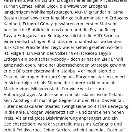
Parlaments Martin Schulz, Erdogans ehemaliger Privatsekretär
Turhan Çömez, Nihal Olçok, die Witwe von Erdogans
langjährigem Wahlkampfstrategen, AKP-Mitgründerin Fatma
Bostan Ünsal sowie der langjährige Kulturminister in Erdogans
Kabinett, Ertugrul Günay, gewähren zum ersten Mal sehr
persönliche Einblicke in das Leben und die Psyche Recep
Tayyip Erdogans. Ihre Beiträge verdichtet die ARD-Serie zu
einem vielschichtigen Bild, das den unantastbar wirkenden
türkischen Präsidenten zeigt, wie er selten gesehen worden
ist. Folge 1: Ein Mann des Volkes 1994 ist Recep Tayyip
Erdogan ein politischer Nobody – doch er hat ein Ziel: Er will
ganz nach oben. Mit einer überraschenden Strategie gewinnt
er die Bürgermeisterwahl in Istanbul – er mobilisiert die
Frauen, sie tragen ihn zum Sieg. Als Bürgermeister inszeniert
er sich erfolgreich als Stimme der Unterdrückten und als
Macher einer Millionenstadt. Für viele wird er zum
Hoffnungsträger. Andere sehen ihn als islamistische Gefahr.
Sein Aufstieg ruft mächtige Gegner auf den Plan: Das Militär,
Hüter des säkularen Staates, zwingt seine politische Bewegung
in die Knie. Erdogan widersetzt sich – und zahlt einen hohen
Preis. Als er religiöse Diskriminierung anprangert und ein
Gedicht rezitiert, wird er verurteilt, muss ins Gefängnis und
erhält Politikverbot. Seine Karriere scheint beendet. Doch auf