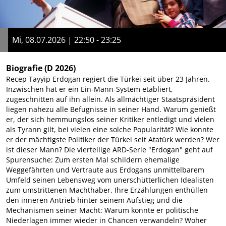
Mi, 08.07.2026 | 22:50 - 23:25
Biografie
(D 2026)
Recep Tayyip Erdogan regiert die Türkei seit über 23 Jahren.
Inzwischen hat er ein Ein-Mann-System etabliert,
zugeschnitten auf ihn allein. Als allmächtiger Staatspräsident
liegen nahezu alle Befugnisse in seiner Hand. Warum genießt
er, der sich hemmungslos seiner Kritiker entledigt und vielen
als Tyrann gilt, bei vielen eine solche Popularität? Wie konnte
er der mächtigste Politiker der Türkei seit Atatürk werden? Wer
ist dieser Mann? Die vierteilige ARD-Serie "Erdogan" geht auf
Spurensuche: Zum ersten Mal schildern ehemalige
Weggefährten und Vertraute aus Erdogans unmittelbarem
Umfeld seinen Lebensweg vom unerschütterlichen Idealisten
zum umstrittenen Machthaber. Ihre Erzählungen enthüllen
den inneren Antrieb hinter seinem Aufstieg und die
Mechanismen seiner Macht: Warum konnte er politische
Niederlagen immer wieder in Chancen verwandeln? Woher