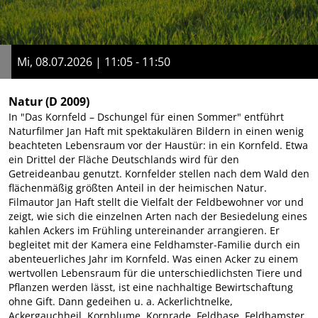
Mi, 08.07.2026 | 11:05 - 11:50
Natur
(D 2009)
In "Das Kornfeld – Dschungel für einen Sommer" entführt
Naturfilmer Jan Haft mit spektakulären Bildern in einen wenig
beachteten Lebensraum vor der Haustür: in ein Kornfeld. Etwa
ein Drittel der Fläche Deutschlands wird für den
Getreideanbau genutzt. Kornfelder stellen nach dem Wald den
flächenmäßig größten Anteil in der heimischen Natur.
Filmautor Jan Haft stellt die Vielfalt der Feldbewohner vor und
zeigt, wie sich die einzelnen Arten nach der Besiedelung eines
kahlen Ackers im Frühling untereinander arrangieren. Er
begleitet mit der Kamera eine Feldhamster-Familie durch ein
abenteuerliches Jahr im Kornfeld. Was einen Acker zu einem
wertvollen Lebensraum für die unterschiedlichsten Tiere und
Pflanzen werden lässt, ist eine nachhaltige Bewirtschaftung
ohne Gift. Dann gedeihen u. a. Ackerlichtnelke,
Ackergauchheil, Kornblume, Kornrade, Feldhase, Feldhamster,