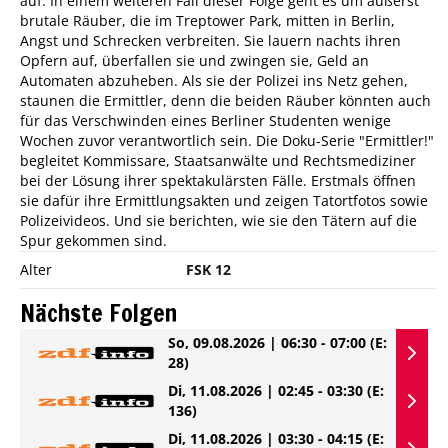
auf. In einem weiteren Fall dieser Folge geht es um äußerst
brutale Räuber, die im Treptower Park, mitten in Berlin,
Angst und Schrecken verbreiten. Sie lauern nachts ihren
Opfern auf, überfallen sie und zwingen sie, Geld an
Automaten abzuheben. Als sie der Polizei ins Netz gehen,
staunen die Ermittler, denn die beiden Räuber könnten auch
für das Verschwinden eines Berliner Studenten wenige
Wochen zuvor verantwortlich sein. Die Doku-Serie "Ermittler!"
begleitet Kommissare, Staatsanwälte und Rechtsmediziner
bei der Lösung ihrer spektakulärsten Fälle. Erstmals öffnen
sie dafür ihre Ermittlungsakten und zeigen Tatortfotos sowie
Polizeivideos. Und sie berichten, wie sie den Tätern auf die
Spur gekommen sind.
Alter
FSK 12
Nächste Folgen
So, 09.08.2026 | 06:30 - 07:00
(E:
28)
Di, 11.08.2026 | 02:45 - 03:30
(E:
136)
Di, 11.08.2026 | 03:30 - 04:15
(E: