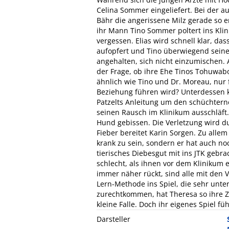
Celina Sommer eingeliefert. Bei der 
Bähr die angerissene Milz gerade so e
ihr Mann Tino Sommer poltert ins Kli
vergessen. Elias wird schnell klar, das
aufopfert und Tino überwiegend seine
angehalten, sich nicht einzumischen. A
der Frage, ob ihre Ehe Tinos Tohuwaboh
ähnlich wie Tino und Dr. Moreau, nur f
Beziehung führen wird? Unterdessen 
Patzelts Anleitung um den schüchterne
seinen Rausch im Klinikum ausschläf
Hund gebissen. Die Verletzung wird du
Fieber bereitet Karin Sorgen. Zu allem
krank zu sein, sondern er hat auch n
tierisches Diebesgut mit ins JTK geb
schlecht, als ihnen vor dem Klinikum 
immer näher rückt, sind alle mit den 
Lern-Methode ins Spiel, die sehr unt
zurechtkommen, hat Theresa so ihre Zw
kleine Falle. Doch ihr eigenes Spiel f
Darsteller