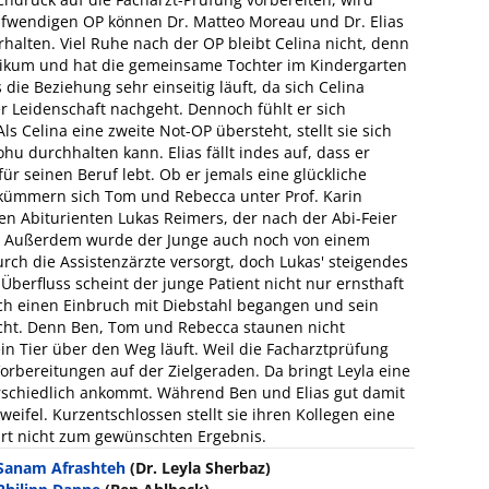
aufwendigen OP können Dr. Matteo Moreau und Dr. Elias
rhalten. Viel Ruhe nach der OP bleibt Celina nicht, denn
nikum und hat die gemeinsame Tochter im Kindergarten
s die Beziehung sehr einseitig läuft, da sich Celina
r Leidenschaft nachgeht. Dennoch fühlt er sich
ls Celina eine zweite Not-OP übersteht, stellt sie sich
u durchhalten kann. Elias fällt indes auf, dass er
ür seinen Beruf lebt. Ob er jemals eine glückliche
kümmern sich Tom und Rebecca unter Prof. Karin
n Abiturienten Lukas Reimers, der nach der Abi-Feier
t. Außerdem wurde der Junge auch noch von einem
rch die Assistenzärzte versorgt, doch Lukas' steigendes
 Überfluss scheint der junge Patient nicht nur ernsthaft
och einen Einbruch mit Diebstahl begangen und sein
racht. Denn Ben, Tom und Rebecca staunen nicht
ein Tier über den Weg läuft. Weil die Facharztprüfung
Vorbereitungen auf der Zielgeraden. Da bringt Leyla eine
erschiedlich ankommt. Während Ben und Elias gut damit
eifel. Kurzentschlossen stellt sie ihren Kollegen eine
ührt nicht zum gewünschten Ergebnis.
Sanam Afrashteh
(Dr. Leyla Sherbaz)