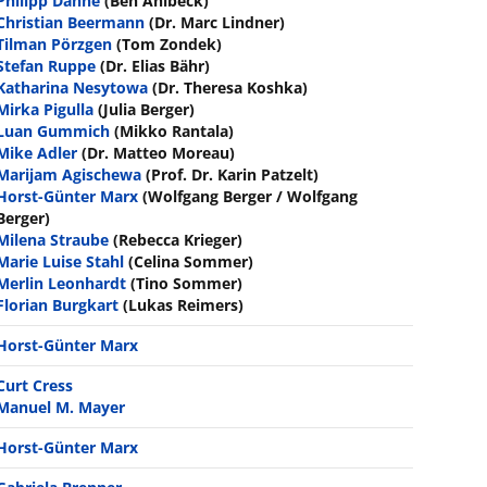
Philipp Danne
(Ben Ahlbeck)
Christian Beermann
(Dr. Marc Lindner)
Tilman Pörzgen
(Tom Zondek)
Stefan Ruppe
(Dr. Elias Bähr)
Katharina Nesytowa
(Dr. Theresa Koshka)
Mirka Pigulla
(Julia Berger)
Luan Gummich
(Mikko Rantala)
Mike Adler
(Dr. Matteo Moreau)
Marijam Agischewa
(Prof. Dr. Karin Patzelt)
Horst-Günter Marx
(Wolfgang Berger / Wolfgang
Berger)
Milena Straube
(Rebecca Krieger)
Marie Luise Stahl
(Celina Sommer)
Merlin Leonhardt
(Tino Sommer)
Florian Burgkart
(Lukas Reimers)
Horst-Günter Marx
Curt Cress
Manuel M. Mayer
Horst-Günter Marx