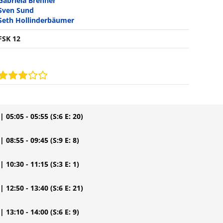
Gabriela Brenner
Sven Sund
Seth Hollinderbäumer
FSK 12
| 05:05 - 05:55
(S:6 E: 20)
| 08:55 - 09:45
(S:9 E: 8)
| 10:30 - 11:15
(S:3 E: 1)
| 12:50 - 13:40
(S:6 E: 21)
| 13:10 - 14:00
(S:6 E: 9)