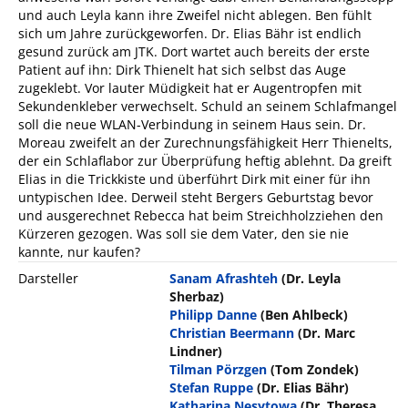
und auch Leyla kann ihre Zweifel nicht ablegen. Ben fühlt
sich um Jahre zurückgeworfen. Dr. Elias Bähr ist endlich
gesund zurück am JTK. Dort wartet auch bereits der erste
Patient auf ihn: Dirk Thienelt hat sich selbst das Auge
zugeklebt. Vor lauter Müdigkeit hat er Augentropfen mit
Sekundenkleber verwechselt. Schuld an seinem Schlafmangel
soll die neue WLAN-Verbindung in seinem Haus sein. Dr.
Moreau zweifelt an der Zurechnungsfähigkeit Herr Thienelts,
der ein Schlaflabor zur Überprüfung heftig ablehnt. Da greift
Elias in die Trickkiste und überführt Dirk mit einer für ihn
untypischen Idee. Derweil steht Bergers Geburtstag bevor
und ausgerechnet Rebecca hat beim Streichholzziehen den
Kürzeren gezogen. Was soll sie dem Vater, den sie nie
kannte, nur kaufen?
Darsteller
Sanam Afrashteh
(Dr. Leyla
Sherbaz)
Philipp Danne
(Ben Ahlbeck)
Christian Beermann
(Dr. Marc
Lindner)
Tilman Pörzgen
(Tom Zondek)
Stefan Ruppe
(Dr. Elias Bähr)
Katharina Nesytowa
(Dr. Theresa