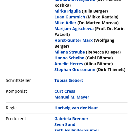
Koshka)
Mirka Pigulla
(Julia Berger)
Luan Gummich
(Mikko Rantala)
Mike Adler
(Dr. Matteo Moreau)
Marijam Agischewa
(Prof. Dr. Karin
Patzelt)
Horst-Günter Marx
(Wolfgang
Berger)
Milena Straube
(Rebecca Krieger)
Hanna Scheibe
(Gabi Böhme)
Amelie Herres
(Alina Böhme)
Stephan Grossmann
(Dirk Thienelt)
Schriftsteller
Tobias Siebert
Komponist
Curt Cress
Manuel M. Mayer
Regie
Hartwig van der Neut
Produzent
Gabriela Brenner
Sven Sund
Seth Hollinderbäumer