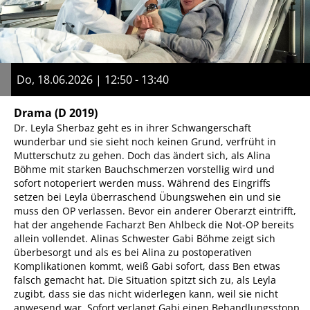
Do, 18.06.2026 | 12:50 - 13:40
Drama
(D 2019)
Dr. Leyla Sherbaz geht es in ihrer Schwangerschaft
wunderbar und sie sieht noch keinen Grund, verfrüht in
Mutterschutz zu gehen. Doch das ändert sich, als Alina
Böhme mit starken Bauchschmerzen vorstellig wird und
sofort notoperiert werden muss. Während des Eingriffs
setzen bei Leyla überraschend Übungswehen ein und sie
muss den OP verlassen. Bevor ein anderer Oberarzt eintrifft,
hat der angehende Facharzt Ben Ahlbeck die Not-OP bereits
allein vollendet. Alinas Schwester Gabi Böhme zeigt sich
überbesorgt und als es bei Alina zu postoperativen
Komplikationen kommt, weiß Gabi sofort, dass Ben etwas
falsch gemacht hat. Die Situation spitzt sich zu, als Leyla
zugibt, dass sie das nicht widerlegen kann, weil sie nicht
anwesend war. Sofort verlangt Gabi einen Behandlungsstopp