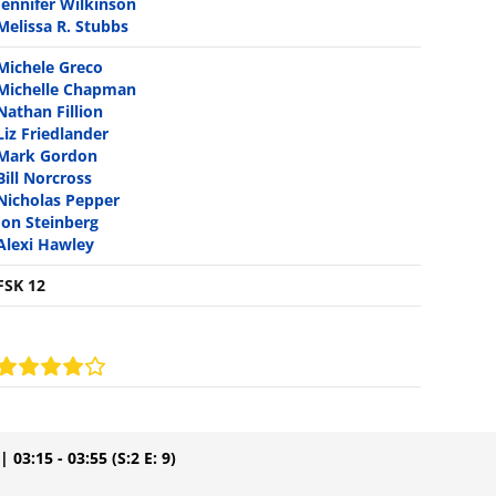
Jennifer Wilkinson
Melissa R. Stubbs
Michele Greco
Michelle Chapman
Nathan Fillion
Liz Friedlander
Mark Gordon
Bill Norcross
Nicholas Pepper
Jon Steinberg
Alexi Hawley
FSK 12
| 03:15 - 03:55
(S:2 E: 9)