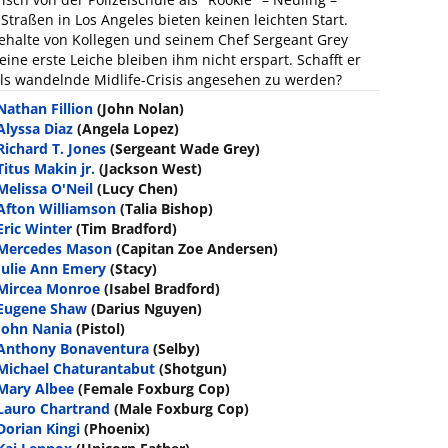
Straßen in Los Angeles bieten keinen leichten Start.
ehalte von Kollegen und seinem Chef Sergeant Grey
ne erste Leiche bleiben ihm nicht erspart. Schafft er
als wandelnde Midlife-Crisis angesehen zu werden?
Nathan Fillion
(John Nolan)
Alyssa Diaz
(Angela Lopez)
Richard T. Jones
(Sergeant Wade Grey)
Titus Makin jr.
(Jackson West)
Melissa O'Neil
(Lucy Chen)
Afton Williamson
(Talia Bishop)
Eric Winter
(Tim Bradford)
Mercedes Mason
(Capitan Zoe Andersen)
Julie Ann Emery
(Stacy)
Mircea Monroe
(Isabel Bradford)
Eugene Shaw
(Darius Nguyen)
John Nania
(Pistol)
Anthony Bonaventura
(Selby)
Michael Chaturantabut
(Shotgun)
Mary Albee
(Female Foxburg Cop)
Lauro Chartrand
(Male Foxburg Cop)
Dorian Kingi
(Phoenix)