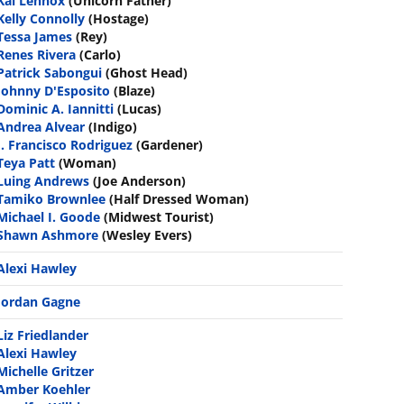
Kai Lennox
(Unicorn Father)
Kelly Connolly
(Hostage)
Tessa James
(Rey)
Renes Rivera
(Carlo)
Patrick Sabongui
(Ghost Head)
Johnny D'Esposito
(Blaze)
Dominic A. Iannitti
(Lucas)
Andrea Alvear
(Indigo)
J. Francisco Rodriguez
(Gardener)
Teya Patt
(Woman)
Luing Andrews
(Joe Anderson)
Tamiko Brownlee
(Half Dressed Woman)
Michael I. Goode
(Midwest Tourist)
Shawn Ashmore
(Wesley Evers)
Alexi Hawley
Jordan Gagne
Liz Friedlander
Alexi Hawley
Michelle Gritzer
Amber Koehler