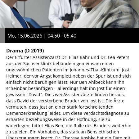
Mo, 15.06.2026 | 04:50 - 05:40
Drama
(D 2019)
Der Erfurter Assistenzarzt Dr. Elias Bähr und Dr. Lea Peters
aus der Sachsenklinik behandeln gemeinsam einen
ungewöhnlichen Patienten im Johannes-Thal-Klinikum: Jost
Helmer, der vor Angst komplett neben der Spur ist und sich
einfach nicht beruhigen lässt. Nur Ben Ahlbeck kann ihn
scheinbar besänftigen – allerdings hält ihn Jost für einen
gewissen "David". Die zwei Assistenzärzte finden heraus,
dass David der verstorbene Bruder von Jost ist. Die Ärzte
vermuten, dass Jost an einer stark fortschreitenden
Demenzerkrankung leidet. Um diese Verdachtsdiagnose zu
erhärten beziehungsweise in der Hoffnung, sie zu
widerlegen, bittet Elias Ben, die Rolle des Bruders weiterhin
zu spielen. Ein Vorhaben, das stark an Bens ethischen
Überzeugungen kratzt. Dr. Theresa Koshka hat ein Date mit