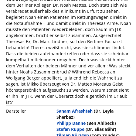
dem Berliner Kollegen Dr. Noah Mattes. Doch statt sich wie
verabredet außerhalb des Klinikums in Erfurt zu sehen,
begleitet Noah einen Patienten im Rettungswagen direkt in
die Notaufnahme – und damit direkt in Theresas Arme. Noah
musste den Patienten wiederbeleben, doch kaum im JTK
angekommen, bricht er selbst zusammen. Ausgerechnet
Theresas Ex, Dr. Marc Lindner, soll den Berliner Facharzt
behandeln! Theresa weißt nicht, was sie schlimmer findet:
Dass die beiden aufeinandertreffen oder dass sie scheinbar
kumpelhaft miteinander umgehen. Doch was steckt hinter
dem Verhalten der beiden Männer und vor allem: Was steckt
hinter Noahs Zusammenbruch? Während Rebecca an
Wolfgang Berger appelliert, Julia endlich die Wahrheit zu
sagen, ist Mikko überzeugt von Dr. Matteo Moreaus Geist
höchstpersönlich aufgesucht zu werden. Warum sonst sieht
er ihn im JTK, wenn der Oberarzt doch eigentlich im Urlaub
ist?
Darsteller
Sanam Afrashteh
(Dr. Leyla
Sherbaz)
Philipp Danne
(Ben Ahlbeck)
Stefan Ruppe
(Dr. Elias Bähr)
Tilman Pörzgen
(Tom Zondek)