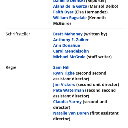
Danielle Demski
(Reporter)
Alana de la Garza
(Marisol Delko)
Faith Dyer
(Elsa Hernandez)
William Ragsdale
(Kenneth
McGuire)
Schriftsteller
Brett Mahoney
(written by)
Anthony E. Zuiker
Ann Donahue
Carol Mendelsohn
Michael McGrale
(staff writer)
Regie
Sam Hill
Ryan Tighe
(second second
assistant director)
Jim Vickers
(second unit director)
Pete Waterman
(second second
assistant director)
Claudia Yarmy
(second unit
director)
Natalie Van Doren
(first assistant
director)