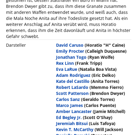
gestohlen ist, dessen Statthalter ein Büro in Miami hat.
Brendon Dwyer gibt zu, dass ihm diese Granate zusammen
mit anderen Waffen entwendet wurde, und weiß auch, dass
die Mala Noche Anita auf ihre Todesliste gesetzt hat. Als ein
weiterer Anschlag auf Anita verübt wird, muss Horatio
erkennen, dass ihm die Zeit davonläuft und Anita in höchster
Gefahr schwebt.
Darsteller
David Caruso
(Horatio "H" Caine)
Emily Procter
(Calleigh Duquesne)
Jonathan Togo
(Ryan Wolfe)
Rex Linn
(Frank Tripp)
Eva LaRue
(Natalia Boa Vista)
Adam Rodriguez
(Eric Delko)
Kate del Castillo
(Anita Torres)
Robert LaSardo
(Memmo Fierro)
Scott Patterson
(Brendon Dwyer)
Carlos Sanz
(Geraldo Torres)
Marco James
(Carlos Puente)
Amber Lancaster
(Jamie Mitchell)
Ed Begley Jr.
(Scott O'Shay)
Jeremiah Bitsui
(Luis Tafoya)
Kevin T. McCarthy
(Will Jackson)