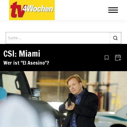
Search
CSI: Miami
Aus den Le
Zum 
Wer ist "El Asesino"?