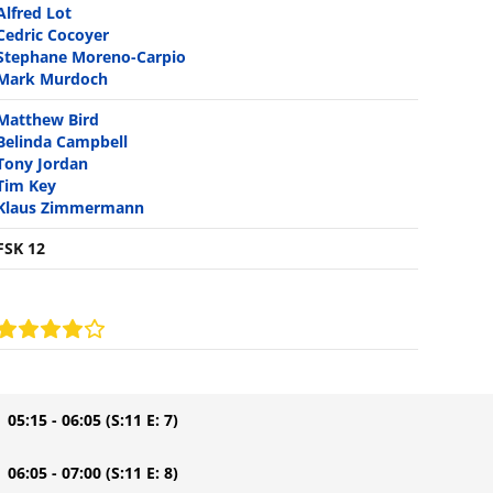
Alfred Lot
Cedric Cocoyer
Stephane Moreno-Carpio
Mark Murdoch
Matthew Bird
Belinda Campbell
Tony Jordan
Tim Key
Klaus Zimmermann
FSK 12
| 05:15 - 06:05
(S:11 E: 7)
| 06:05 - 07:00
(S:11 E: 8)