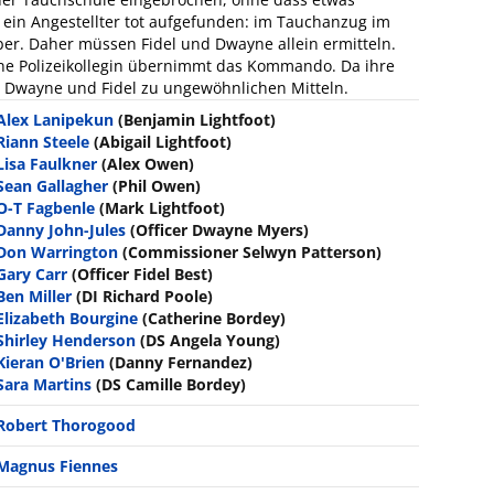
 ein Angestellter tot aufgefunden: im Tauchanzug im
ber. Daher müssen Fidel und Dwayne allein ermitteln.
ine Polizeikollegin übernimmt das Kommando. Da ihre
 Dwayne und Fidel zu ungewöhnlichen Mitteln.
Alex Lanipekun
(Benjamin Lightfoot)
Riann Steele
(Abigail Lightfoot)
Lisa Faulkner
(Alex Owen)
Sean Gallagher
(Phil Owen)
O-T Fagbenle
(Mark Lightfoot)
Danny John-Jules
(Officer Dwayne Myers)
Don Warrington
(Commissioner Selwyn Patterson)
Gary Carr
(Officer Fidel Best)
Ben Miller
(DI Richard Poole)
Elizabeth Bourgine
(Catherine Bordey)
Shirley Henderson
(DS Angela Young)
Kieran O'Brien
(Danny Fernandez)
Sara Martins
(DS Camille Bordey)
Robert Thorogood
Magnus Fiennes