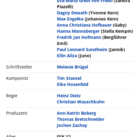
Eva-Maria Grein von Friedl
(Sandra
Piazelli)
Dagny Dewath
(Yvonne Kern)
Max Engelke
(Johannes Kern)
Anna Christiana Hofbauer
(Gaby)
Hanna Mannsberger
(Stella Kempin)
Fredrik Jan Hofmann
(Bergführer
Emil)
Paul Lennard Sundheim
(Jannik)
Eilin Aliza
(Juno)
Schriftsteller
Melanie Brügel
Komponist
Tim Stanzel
Eike Hosenfeld
Regie
Heinz Dietz
Christian Wauschkuhn
Produzent
Ann-Katrin Boberg
Thomas Bretschneider
Jochen Zachay
Alter
FSK 12