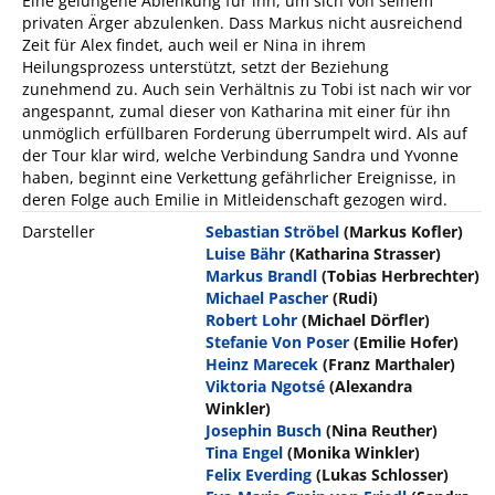
Eine gelungene Ablenkung für ihn, um sich von seinem
privaten Ärger abzulenken. Dass Markus nicht ausreichend
Zeit für Alex findet, auch weil er Nina in ihrem
Heilungsprozess unterstützt, setzt der Beziehung
zunehmend zu. Auch sein Verhältnis zu Tobi ist nach wir vor
angespannt, zumal dieser von Katharina mit einer für ihn
unmöglich erfüllbaren Forderung überrumpelt wird. Als auf
der Tour klar wird, welche Verbindung Sandra und Yvonne
haben, beginnt eine Verkettung gefährlicher Ereignisse, in
deren Folge auch Emilie in Mitleidenschaft gezogen wird.
Darsteller
Sebastian Ströbel
(Markus Kofler)
Luise Bähr
(Katharina Strasser)
Markus Brandl
(Tobias Herbrechter)
Michael Pascher
(Rudi)
Robert Lohr
(Michael Dörfler)
Stefanie Von Poser
(Emilie Hofer)
Heinz Marecek
(Franz Marthaler)
Viktoria Ngotsé
(Alexandra
Winkler)
Josephin Busch
(Nina Reuther)
Tina Engel
(Monika Winkler)
Felix Everding
(Lukas Schlosser)