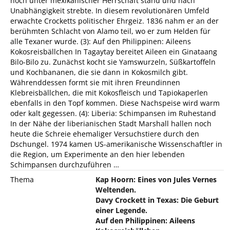
noch unter mexikanischer Herrschaft stand und nach
Unabhängigkeit strebte. In diesem revolutionären Umfeld
erwachte Crocketts politischer Ehrgeiz. 1836 nahm er an der
berühmten Schlacht von Alamo teil, wo er zum Helden für
alle Texaner wurde. (3): Auf den Philippinen: Aileens
Kokosreisbällchen In Tagaytay bereitet Aileen ein Ginataang
Bilo-Bilo zu. Zunächst kocht sie Yamswurzeln, Süßkartoffeln
und Kochbananen, die sie dann in Kokosmilch gibt.
Währenddessen formt sie mit ihren Freundinnen
Klebreisbällchen, die mit Kokosfleisch und Tapiokaperlen
ebenfalls in den Topf kommen. Diese Nachspeise wird warm
oder kalt gegessen. (4): Liberia: Schimpansen im Ruhestand
In der Nähe der liberianischen Stadt Marshall hallen noch
heute die Schreie ehemaliger Versuchstiere durch den
Dschungel. 1974 kamen US-amerikanische Wissenschaftler in
die Region, um Experimente an den hier lebenden
Schimpansen durchzuführen …
Thema
Kap Hoorn: Eines von Jules Vernes
Weltenden.
Davy Crockett in Texas: Die Geburt
einer Legende.
Auf den Philippinen: Aileens